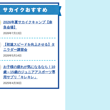
2026年夏サカイクキャンプ【奈
良会場】
2026年7月13日
【初速スピードを向上させる】タ
ニラダー講習会
2026年5月14日
お子様の疲れが気になるなら！10
歳～15歳のジュニアアスポーツ専
用サプリ「キレキレ」
2025年4月30日