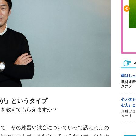
ふくらはぎの張りや疲れに
ジュニアレッグリカバリー
P
朝はしっ
農林水産
ススメ
が」というタイプ
心と体を
む力』と
けを教えてもらえますか？
川崎フロ
ャー！
いて、その練習や試合についていって誘われたの