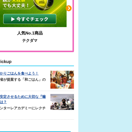
人気No.1商品
わかりやすい質問に沿っ
テクダマ
サカイクサッカーノ
ickup
かりごはんを食べよう！
省が提案する「和ごはん」の
安定させるために大切な『噛
は？
ンターレアカデミーにレクチ