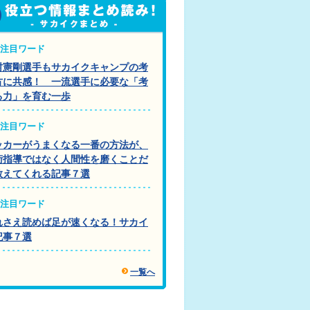
注目ワード
村憲剛選手もサカイクキャンプの考
方に共感！ 一流選手に必要な「考
る力」を育む一歩
注目ワード
ッカーがうまくなる一番の方法が、
術指導ではなく人間性を磨くことだ
教えてくれる記事７選
注目ワード
れさえ読めば足が速くなる！サカイ
記事７選
一覧へ