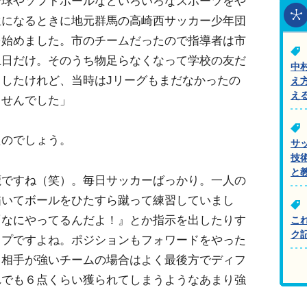
野球やソフトボールなどいろいろなスポーツをや
生になるときに地元群馬の高崎西サッカー少年団
を始めました。市のチームだったので指導者は市
土日だけ。そのうち物足らなくなって学校の友だ
中
したけれど、当時はJリーグもまだなかったの
え
え
ませんでした」
たのでしょう。
サ
技
と
鹿ですね（笑）。毎日サッカーばっかり。一人の
描いてボールをひたすら蹴って練習していまし
『なにやってるんだよ！』とか指示を出したりす
こ
ク
イプですよね。ポジションもフォワードをやった
。相手が強いチームの場合はよく最後方でディフ
れでも６点くらい獲られてしまうようなあまり強