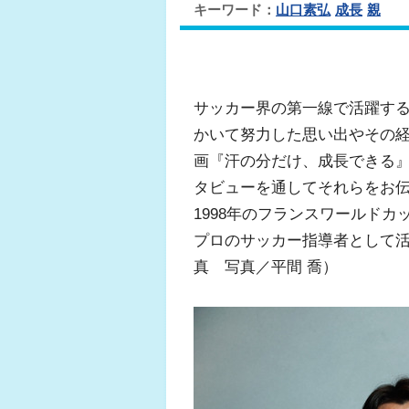
キーワード：
山口素弘
成長
親
サッカー界の第一線で活躍す
かいて努力した思い出やその
画『汗の分だけ、成長できる』
タビューを通してそれらをお
1998年のフランスワールド
プロのサッカー指導者として
真 写真／平間 喬）