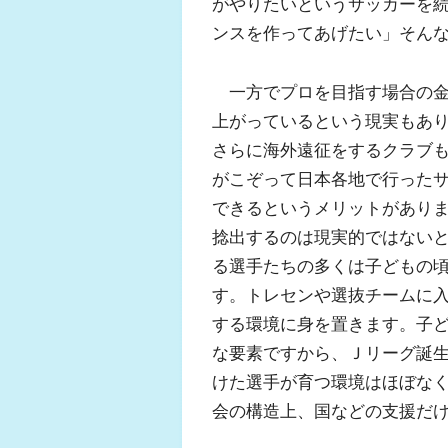
がやりたいというサッカーを
ンスを作ってあげたい」そん
一方でプロを目指す場合の金
上がっているという現実もあ
さらに海外遠征をするクラブ
がこぞって日本各地で行った
できるというメリットがあり
捻出するのは現実的ではない
る選手たちの多くは子どもの
す。トレセンや選抜チームに
する環境に身を置きます。子
な要素ですから、Ｊリーグ誕
けた選手が育つ環境はほぼな
会の構造上、国などの支援だ