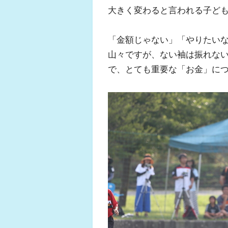
大きく変わると言われる子ど
「金額じゃない」「やりたい
山々ですが、ない袖は振れな
で、とても重要な「お金」に