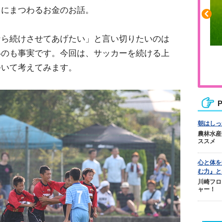
もにまつわるお金のお話。
なら続けさせてあげたい」と言い切りたいのは
いのも事実です。今回は、サッカーを続ける上
ふくらはぎの張りや疲れに
ついて考えてみます。
ジュニアレッグリカバリー
P
朝はしっ
農林水産
ススメ
心と体を
む力』と
川崎フロ
ャー！