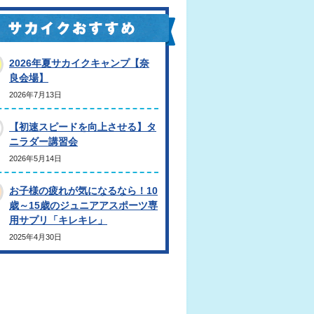
2026年夏サカイクキャンプ【奈
良会場】
2026年7月13日
【初速スピードを向上させる】タ
ニラダー講習会
2026年5月14日
お子様の疲れが気になるなら！10
歳～15歳のジュニアアスポーツ専
用サプリ「キレキレ」
2025年4月30日