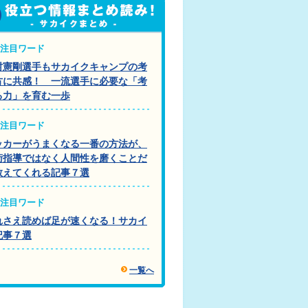
注目ワード
村憲剛選手もサカイクキャンプの考
方に共感！ 一流選手に必要な「考
る力」を育む一歩
注目ワード
ッカーがうまくなる一番の方法が、
術指導ではなく人間性を磨くことだ
教えてくれる記事７選
注目ワード
れさえ読めば足が速くなる！サカイ
記事７選
一覧へ