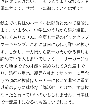
続けさせてあげたい」「もっとうまくなれるチャ
な風に考えて、サポートに徹しているはずです。
銭面での負担のハードルは以前と比べて格段に
ります。いまや小、中学生のうちから県外遠征、
も珍しくありません。今夏も世界のビッグクラブ
サマーキャンプ。これには何にも代え難い経験が
ます。しかし、十万円から数十万円かかる費用を
と諦めている人も多いでしょう。Ｊリーガーにな
頃から地域でその才能を認められてきた選手で
入り、遠征を重ね、親元を離れてサッカーに専念
どもの頃の経験値はサッカーにおいて非常に重要
生以前のように純粋な「部活動」だけで、ずば抜
くなったと言っていいのかもしれません。日本社
けで一流選手になるのも難しいでしょう。