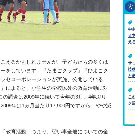
中
え
え
聞こえるかもしれませんが、子どもたちの多くは
サ
技
カーをしています。『たまごクラブ』『ひよこク
と
ネッセコーポレーションが実施、公開している
査」によると、小学生の学校以外の教育活動に対
。この調査は2009年に続いて今年の3月、4年ぶり
こ
ク
009年は1ヵ月当たり17,900円ですから、やや減
「教育活動」つまり、習い事全般についての金