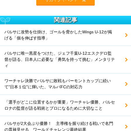
関連記事
バルサに攻勢を仕掛け、ゴールを脅かしたWings U-12が掲
げる「個を伸ばす指導」
バルサに唯一黒星をつけた、ジェフ千葉U-12エスクデロ監
督が語る、日本人に必要な「勇気を持って挑む」メンタリテ
ィ
ワーチャレ決勝でバルサに敗戦もバーモントカップに続い
て"日本１位"に輝いた、マルバFCの対応力
「選手がどこに位置するかが重要」ワーチャレ優勝、バルセ
ロナの監督が語る戦術とプロになるために大切なこと
バルサが2大会ぶり優勝！ 主導権を握り続ける戦いで名門
の貫禄見せる ワールドチャレンジ最終結果