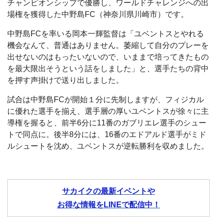
チャンピオンシップで優勝し、ワールドチャレンジへの出
場権を獲得した中野島FC（神奈川県川崎市）です。
中野島FCを率いる岡本一輝監督は「ユベントスとやれる
機会なんて、普通はありません。萎縮して自分のプレーを
出せないのはもったいないので、いままで培ってきたもの
を最大限出そうという話をしました」と、選手たちの背中
を押す声掛けで送り出しました。
試合は中野島FCが開始１分に先制しますが、フィジカル
に優れた選手を揃え、選手層の厚いユベントスが徐々に主
導権を握ると、前半6分に11番のガブリエレ選手のシュー
トで同点に。後半8分には、16番のエドアルド選手がミド
ルシュートを沈め、ユベントスが逆転勝利を収めました。
サカイクの最新イベントや
お得な情報をLINEで配信中！