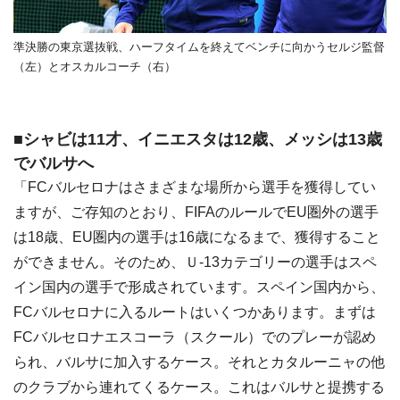
準決勝の東京選抜戦、ハーフタイムを終えてベンチに向かうセルジ監督
（左）とオスカルコーチ（右）
■シャビは11才、イニエスタは12歳、メッシは13歳
でバルサへ
「FCバルセロナはさまざまな場所から選手を獲得してい
ますが、ご存知のとおり、FIFAのルールでEU圏外の選手
は18歳、EU圏内の選手は16歳になるまで、獲得すること
ができません。そのため、Ｕ-13カテゴリーの選手はスペ
イン国内の選手で形成されています。スペイン国内から、
FCバルセロナに入るルートはいくつかあります。まずは
FCバルセロナエスコーラ（スクール）でのプレーが認め
られ、バルサに加入するケース。それとカタルーニャの他
のクラブから連れてくるケース。これはバルサと提携する