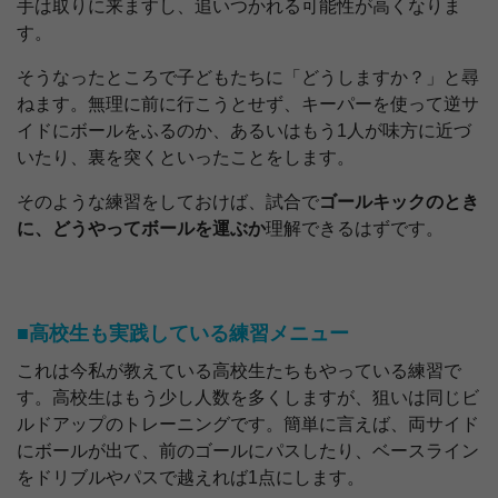
手は取りに来ますし、追いつかれる可能性が高くなりま
す。
そうなったところで子どもたちに「どうしますか？」と尋
ねます。無理に前に行こうとせず、キーパーを使って逆サ
イドにボールをふるのか、あるいはもう1人が味方に近づ
いたり、裏を突くといったことをします。
そのような練習をしておけば、試合で
ゴールキックのとき
に、どうやってボールを運ぶか
理解できるはずです。
■高校生も実践している練習メニュー
これは今私が教えている高校生たちもやっている練習で
す。高校生はもう少し人数を多くしますが、狙いは同じビ
ルドアップのトレーニングです。簡単に言えば、両サイド
にボールが出て、前のゴールにパスしたり、ベースライン
をドリブルやパスで越えれば1点にします。