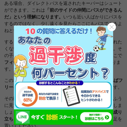
ある場合、ダイレクトパスを返されたキーパーはシュート
ができます。これは
「前のサイドの仲間にパスができるん
だ」という理解になります。
いつも近い人ばかりにパスを
するのではなく、少し遠くを見たらここにもパスできるよ
ねという気づきです。
すると今度はキーパーに渡ったときにシュートを打たれた
くないので、相手がシュートをコース防ぎに行きます。そ
の子にマークされていた子がフリーになってくる。ここで
フィールドプレーヤーの2人は相手と2対1の状況
になりま
す。
この2対1を低学年のうちからやっておけば、
どうすればフ
リーになるか
という理解を深めることが容易くなります。
その際、指導者が「こう来たら、こうだろ」といったふう
に見ている側の枠にはめたくなりますが、そこを我慢しま
しょう。できるようになるのが狙いではなく、
まずは成り
立ちを理解すること、そして楽しく習得すること
に軸足を
置いてください。