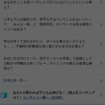
みを出すことを良いバランスで行うにはどうしたらいいか教
えて
上手な子には物足りず、苦手な子はついてこられないジレン
マ、「みんな一緒」と「個別対応」のバランスを取る練習メ
ニューはある？
寄せが甘くて交わされたり、ボールを奪えない子どもた
ち......。守備時の距離感を身に着けさせる方法を教えて
自分に引き付けてパス、団子サッカーを卒業して組織として
の動きや球離れの良いプレー、タイミングを教える最適な練
習は？
関連記事一覧へ
あなたが変われば子どもは伸びる！［池上正コーチング
ゼミ］
コンテンツ一覧へ（219件）