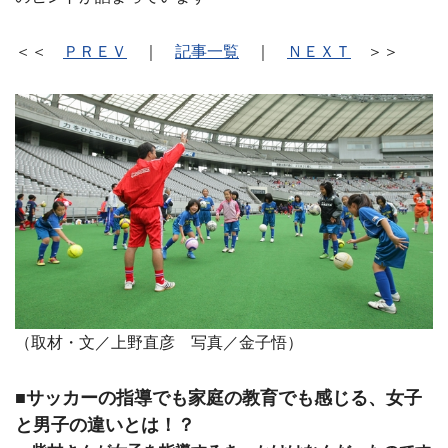
＜＜
ＰＲＥＶ
｜
記事一覧
｜
ＮＥＸＴ
＞＞
（取材・文／上野直彦 写真／金子悟）
■サッカーの指導でも家庭の教育でも感じる、女子
と男子の違いとは！？