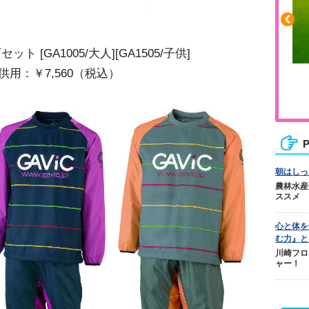
[GA1005/大人][GA1505/子供]
供用：￥7,560（税込）
ふくらはぎの張りや疲れに
ジュニアレッグリカバリー
P
朝はしっ
農林水産
ススメ
心と体を
む力』と
川崎フロ
ャー！