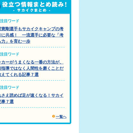
注目ワード
村憲剛選手もサカイクキャンプの考
方に共感！ 一流選手に必要な「考
る力」を育む一歩
注目ワード
ッカーがうまくなる一番の方法が、
術指導ではなく人間性を磨くことだ
教えてくれる記事７選
注目ワード
れさえ読めば足が速くなる！サカイ
記事７選
一覧へ