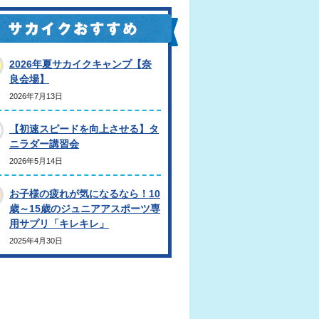
2026年夏サカイクキャンプ【奈
良会場】
2026年7月13日
【初速スピードを向上させる】タ
ニラダー講習会
2026年5月14日
お子様の疲れが気になるなら！10
歳～15歳のジュニアアスポーツ専
用サプリ「キレキレ」
2025年4月30日