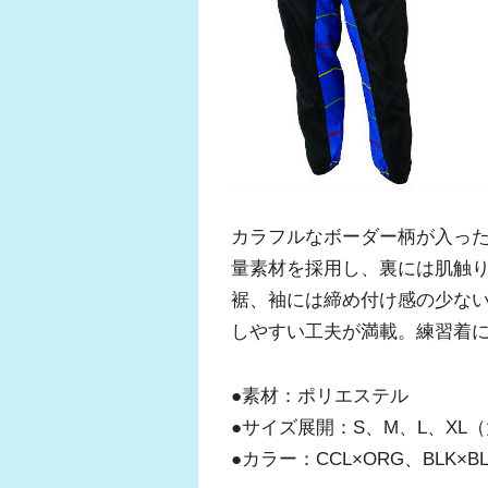
カラフルなボーダー柄が入っ
量素材を採用し、裏には肌触
裾、袖には締め付け感の少な
しやすい工夫が満載。練習着
●素材：ポリエステル
●サイズ展開：S、M、L、XL（
●カラー：CCL×ORG、BLK×BL