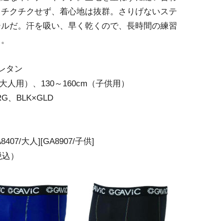
らチクチクせず、着心地は抜群。さりげないステ
ールだ。汗を吸い、早く乾くので、長時間の練習
る。
レタン
大人用）、130～160cm（子供用）
G、BLK×GLD
7/大人][GA8907/子供]
（税込）