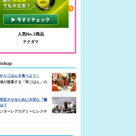
人気No.1商品
わかりやすい質問に沿っ
テクダマ
サカイクサッカーノ
ickup
かりごはんを食べよう！
省が提案する「和ごはん」の
安定させるために大切な『噛
は？
ンターレアカデミーにレクチ