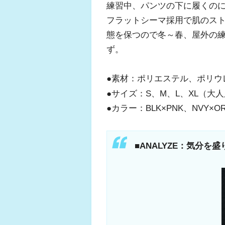
練習中、パンツの下に履くの
フラットシーマ採用で肌のス
態を保つので冬～春、屋外の
ず。
●素材：ポリエステル、ポリウ
●サイズ：S、M、L、XL（大人
●カラー：BLK×PNK、NVY×OR
■ANALYZE：気分