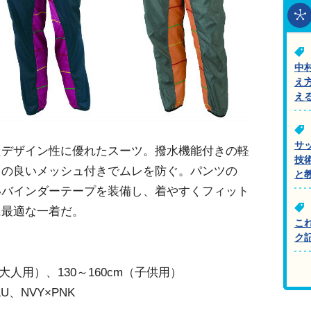
中
え
え
サ
たデザイン性に優れたスーツ。撥水機能付きの軽
技
りの良いメッシュ付きでムレを防ぐ。パンツの
と
いバインダーテープを装備し、着やすくフィット
に最適な一着だ。
こ
ク
大人用）、130～160cm（子供用）
U、NVY×PNK