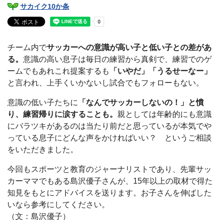
サカイク10か条
チーム内で
サッカーへの意識が高い子と低い子との差があ
る。
意識の高い息子は毎日の練習から真剣で、練習でのゲ
ームでもあれこれ提案するも
「いやだ」「うるせーなー」
と言われ、上手くいかないし試合でもフォローもない。
意識の低い子たちに
「なんでサッカーしないの！」と憤
り、練習帰りに涙することも。
親としては年齢的にも意識
にバラツキがあるのは当たり前だと思っているが本気でや
っている息子にどんな声をかければいい？ というご相談
をいただきました。
今回もスポーツと教育のジャーナリストであり、先輩サッ
カーママでもある島沢優子さんが、15年以上の取材で得た
知見をもとにアドバイスを送ります。お子さんを伸ばした
いなら参考にしてください。
（文：島沢優子）