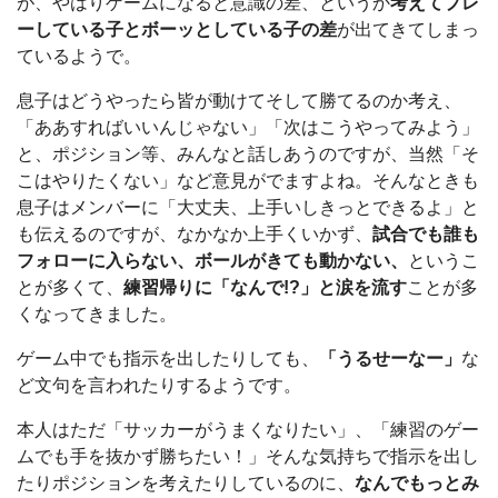
が、やはりゲームになると意識の差、というか
考えてプレ
ーしている子とボーッとしている子の差
が出てきてしまっ
ているようで。
息子はどうやったら皆が動けてそして勝てるのか考え、
「ああすればいいんじゃない」「次はこうやってみよう」
と、ポジション等、みんなと話しあうのですが、当然「そ
こはやりたくない」など意見がでますよね。そんなときも
息子はメンバーに「大丈夫、上手いしきっとできるよ」と
も伝えるのですが、なかなか上手くいかず、
試合でも誰も
フォローに入らない、ボールがきても動かない、
というこ
とが多くて、
練習帰りに「なんで!?」と涙を流す
ことが多
くなってきました。
ゲーム中でも指示を出したりしても、
「うるせーなー」
な
ど文句を言われたりするようです。
本人はただ「サッカーがうまくなりたい」、「練習のゲー
ムでも手を抜かず勝ちたい！」そんな気持ちで指示を出し
たりポジションを考えたりしているのに、
なんでもっとみ