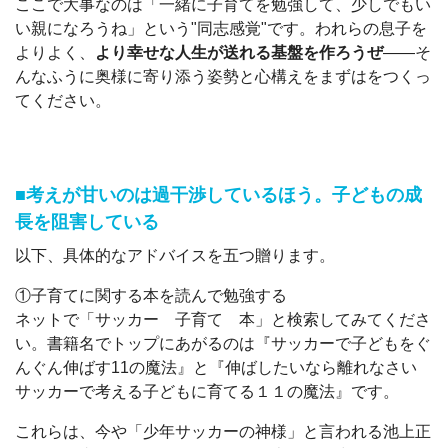
ここで大事なのは「一緒に子育てを勉強して、少しでもい
い親になろうね」という"同志感覚"です。われらの息子を
よりよく、
より幸せな人生が送れる基盤を作ろうぜ
――そ
んなふうに奥様に寄り添う姿勢と心構えをまずはをつくっ
てください。
■考えが甘いのは過干渉しているほう。子どもの成
長を阻害している
以下、具体的なアドバイスを五つ贈ります。
①子育てに関する本を読んで勉強する
ネットで「サッカー 子育て 本」と検索してみてくださ
い。書籍名でトップにあがるのは『サッカーで子どもをぐ
んぐん伸ばす11の魔法』と『伸ばしたいなら離れなさい
サッカーで考える子どもに育てる１１の魔法』です。
これらは、今や「少年サッカーの神様」と言われる池上正