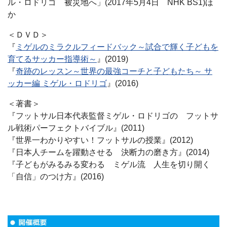
ル・ロドリゴ 被災地へ」(2017年5月4日 NHK BS1)ほ
か
＜ＤＶＤ＞
『
ミゲルのミラクルフィードバック～試合で輝く子どもを
育てるサッカー指導術～
』(2019)
『
奇跡のレッスン～世界の最強コーチと子どもたち～ サ
ッカー編 ミゲル・ロドリゴ
』(2016)
＜著書＞
『フットサル日本代表監督ミゲル・ロドリゴの フットサ
ル戦術パーフェクトバイブル』(2011)
『世界一わかりやすい！フットサルの授業』(2012)
『日本人チームを躍動させる 決断力の磨き方』(2014)
『子どもがみるみる変わる ミゲル流 人生を切り開く
「自信」のつけ方』(2016)