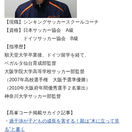
【現職】シンキングサッカースクールコーチ
【資格】日本サッカー協会 A級
ドイツサッカー協会 B級
【指導歴】
順天堂大学卒業後、ドイツ留学を経て、
ベガルタ仙台育成部監督
大阪学院大学高等学校サッカー部監督
（2007年高校選手権 大阪予選準優勝）
（2010年大阪府年間優秀選手２名輩出）
神奈川大学サッカー部監督
【髙峯コーチ掲載サカイク記事】
・
過干渉が子どもの成長を害する！親は"木に立って見
る"と書く