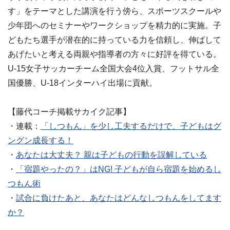
す」をテーマとした講演を行う傍ら、スポーツスクールや
少年団へのセミナーやワークショップを精力的に実施。子
どもたち選手が潜在的に持っている力を信頼し、伸ばして
あげたいと考える両親や指導者の方々に好評を得ている。
U-15女子サッカーチーム全国大会4位入賞、フットサル全
国優勝、U-18インターハイ出場に貢献。
【藤代コーチ掲載サカイク記事】
・連載：
「しつもん」を少し工夫するだけで、子どもはグ
ングン成長する！
・
あなたは大丈夫？ 親は子どもの行動を誤解している
・
「宿題やったの？」はNG! 子どもが自ら宿題を始めるし
つもん術
・
試合に負けたあと、あなたはどんなしつもんをしてます
か？