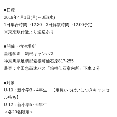
■日程
2019年4月1日(月)～3日(水)
1日集合時間⇒12:30 3日解散時間⇒12:00予定
※東京駅付近より送迎あり
■開催・宿泊場所
星槎学園 箱根キャンパス
神奈川県足柄郡箱根町仙石原817-255
最寄：小田急高速バス「箱根仙石案内所」下車２分
■対象
U-10：新小学3～4年生 【定員いっぱいにつきキャンセ
ル待ち】
U-12：新小学5～6年生
＜各20名限定＞