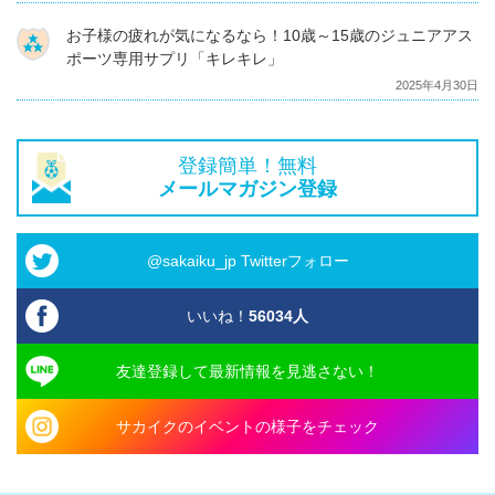
お子様の疲れが気になるなら！10歳～15歳のジュニアアス
ポーツ専用サプリ「キレキレ」
2025年4月30日
登録簡単！無料
メールマガジン登録
@sakaiku_jp Twitterフォロー
いいね！
56034
人
友達登録して最新情報を見逃さない！
サカイクのイベントの様子をチェック