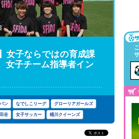
】女子ならではの育成課
 女子チーム指導者イン
パン
なでしこリーグ
グローリアガールズ
田谷
女子サッカー
桶川クイーンズ