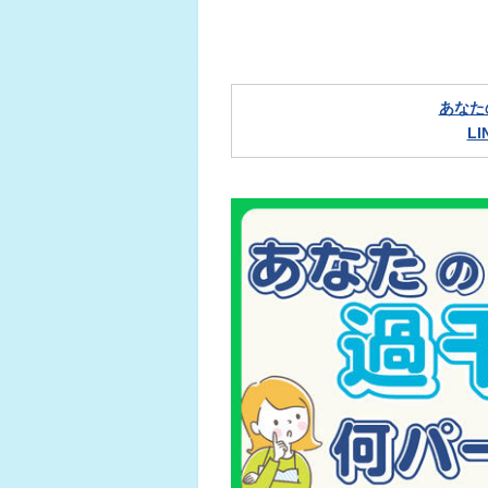
あなた
L