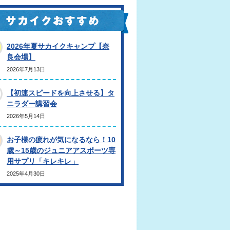
2026年夏サカイクキャンプ【奈
良会場】
2026年7月13日
【初速スピードを向上させる】タ
ニラダー講習会
2026年5月14日
お子様の疲れが気になるなら！10
歳～15歳のジュニアアスポーツ専
用サプリ「キレキレ」
2025年4月30日