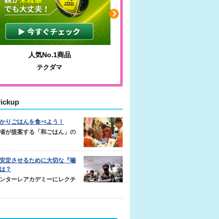
人気No.1商品
わかりやすい質問に沿っ
テクダマ
サカイクサッカーノ
ickup
かりごはんを食べよう！
省が提案する「和ごはん」の
安定させるために大切な『噛
は？
ンターレアカデミーにレクチ