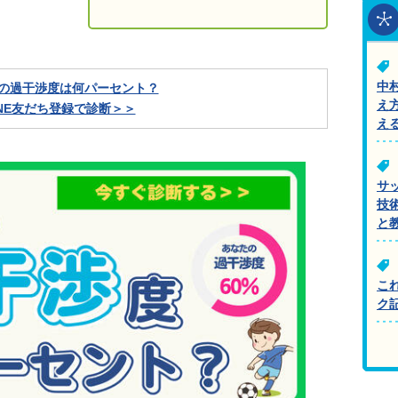
中
の過干渉度は何パーセント？
え
INE友だち登録で診断＞＞
え
サ
技
と
こ
ク