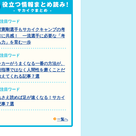
注目ワード
村憲剛選手もサカイクキャンプの考
方に共感！ 一流選手に必要な「考
る力」を育む一歩
注目ワード
ッカーがうまくなる一番の方法が、
術指導ではなく人間性を磨くことだ
教えてくれる記事７選
注目ワード
れさえ読めば足が速くなる！サカイ
記事７選
一覧へ