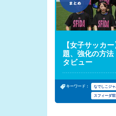
【女子サッカー
題、強化の方法
タビュー
キーワード：
なでしこジャ
スフィーダ世