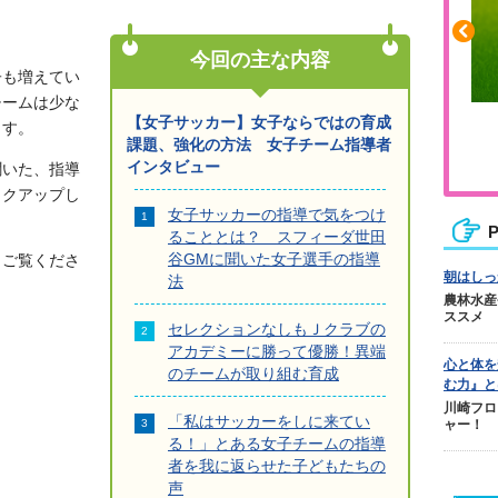
今回の主な内容
子も増えてい
チームは少な
【女子サッカー】女子ならではの育成
ふくらはぎの張りや疲れに
ます。
課題、強化の方法 女子チーム指導者
ジュニアレッグリカバリー
インタビュー
聞いた、指導
ックアップし
女子サッカーの指導で気をつけ
P
ることとは？ スフィーダ世田
谷GMに聞いた女子選手の指導
、ご覧くださ
朝はしっ
法
農林水産
ススメ
セレクションなしもＪクラブの
アカデミーに勝って優勝！異端
心と体を
のチームが取り組む育成
む力』と
川崎フロ
「私はサッカーをしに来てい
ャー！
る！」とある女子チームの指導
者を我に返らせた子どもたちの
声