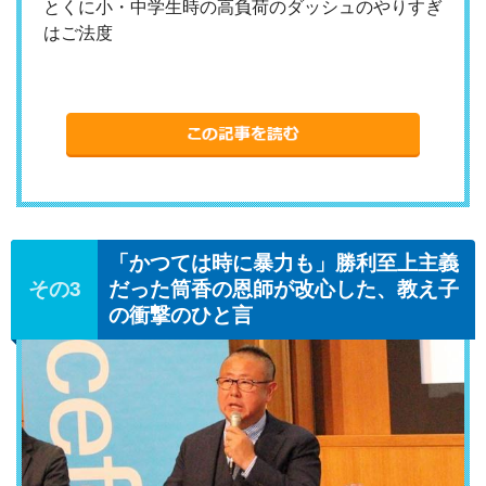
とくに小・中学生時の高負荷のダッシュのやりすぎ
はご法度
「かつては時に暴力も」勝利至上主義
だった筒香の恩師が改心した、教え子
の衝撃のひと言