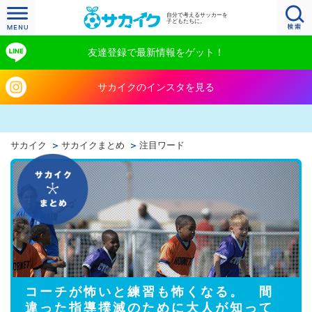
自分で考えるサッカーを
子どもたちに。
友達登録で最新情報をゲット！
サカイクのインスタを見る
サカイク
サカイクまとめ
注目ワード
コーチが怖いと練習も怖くなる。 間
違った指導撲滅のために大人が知って