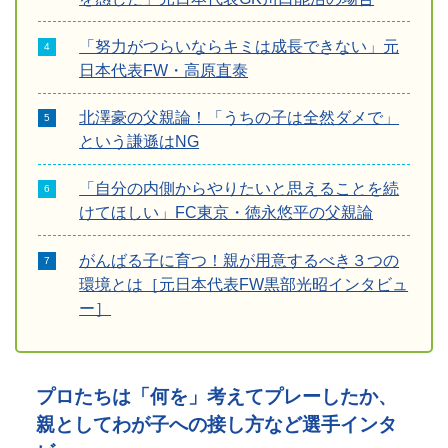
「努力がつらいならキミは成長できない」元
日本代表FW・高原直泰
北澤豪の父親論！「うちの子は全然ダメで」
という謙遜はNG
「自分の内側からやりたいと思えることを続
けてほしい」FC東京・徳永悠平の父親論
がんばる子に育つ！親が用意するべき３つの
環境とは［元日本代表FW黒部光昭インタビュ
ー］
プロたちは「何を」考えてプレーしたか、
親としてわが子への接し方など選手インタ