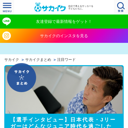
自分で考えるサッカーを
子どもたちに。
友達登録で最新情報をゲット！
サカイクのインスタを見る
サカイク
サカイクまとめ
注目ワード
【選手インタビュー】日本代表・Jリー
ガーはどんなジュニア時代を過ごした