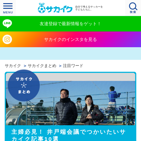
自分で考えるサッカーを
子どもたちに。
友達登録で最新情報をゲット！
サカイクのインスタを見る
サカイク
サカイクまとめ
注目ワード
主婦必見！ 井戸端会議でつかいたいサ
カイク記事10選