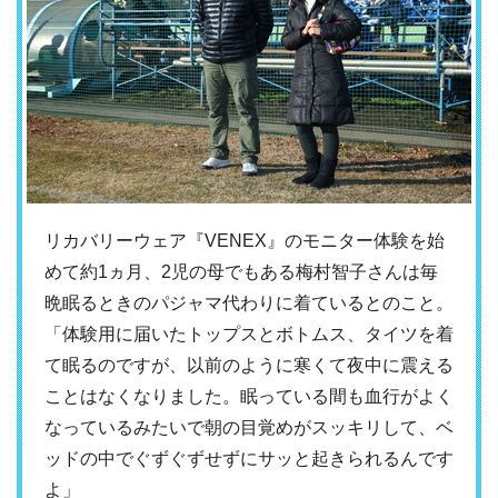
リカバリーウェア『VENEX』のモニター体験を始
めて約1ヵ月、2児の母でもある梅村智子さんは毎
晩眠るときのパジャマ代わりに着ているとのこと。
「体験用に届いたトップスとボトムス、タイツを着
て眠るのですが、以前のように寒くて夜中に震える
ことはなくなりました。眠っている間も血行がよく
なっているみたいで朝の目覚めがスッキリして、ベ
ッドの中でぐずぐずせずにサッと起きられるんです
よ」