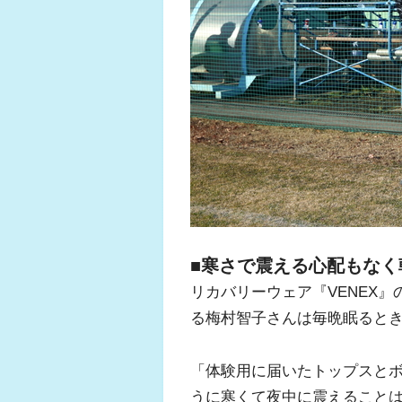
ふくらはぎの張り
ジュニアレッグリ
■寒さで震える心配もなく
リカバリーウェア『VENEX
る梅村智子さんは毎晩眠ると
「体験用に届いたトップスと
うに寒くて夜中に震えること