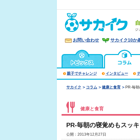
ジ
お問い合わせ
サカイク10か
親子でチャレンジ
インタビュー
サカイク
コラム
健康と食育
PR-毎
健康と食育
PR-毎朝の寝覚めもスッ
公開：2013年12月27日