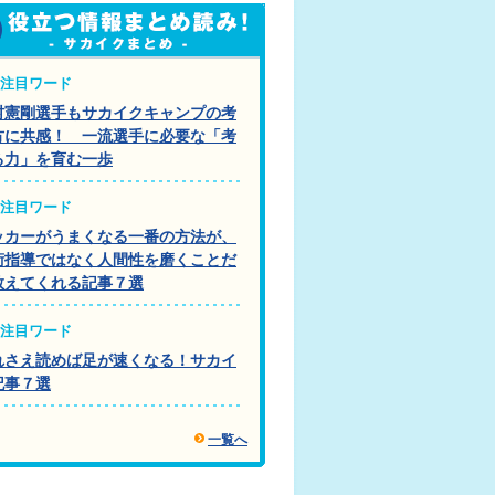
注目ワード
村憲剛選手もサカイクキャンプの考
方に共感！ 一流選手に必要な「考
る力」を育む一歩
注目ワード
ッカーがうまくなる一番の方法が、
術指導ではなく人間性を磨くことだ
教えてくれる記事７選
注目ワード
れさえ読めば足が速くなる！サカイ
記事７選
一覧へ