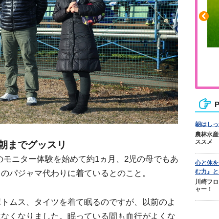
や疲れに
人気No.1商品
カバリー
テクダマ
P
朝はしっ
農林水産
ススメ
朝までグッスリ
』のモニター体験を始めて約1ヵ月、2児の母でもあ
心と体を
む力』と
きのパジャマ代わりに着ているとのこと。
川崎フロ
ャー！
ボトムス、タイツを着て眠るのですが、以前のよ
はなくなりました。眠っている間も血行がよくな