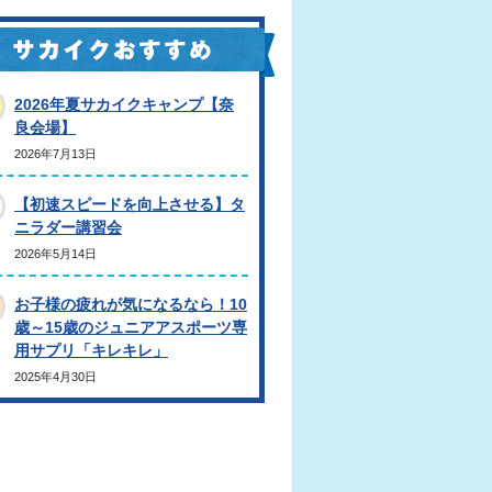
2026年夏サカイクキャンプ【奈
良会場】
2026年7月13日
【初速スピードを向上させる】タ
ニラダー講習会
2026年5月14日
お子様の疲れが気になるなら！10
歳～15歳のジュニアアスポーツ専
用サプリ「キレキレ」
2025年4月30日