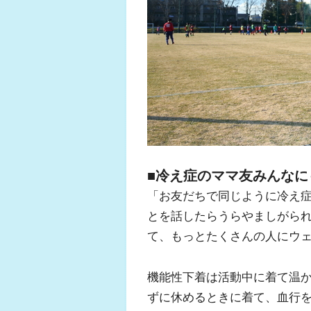
■冷え症のママ友みんなに
「お友だちで同じように冷え
とを話したらうらやましがら
て、もっとたくさんの人にウ
機能性下着は活動中に着て温
ずに休めるときに着て、血行