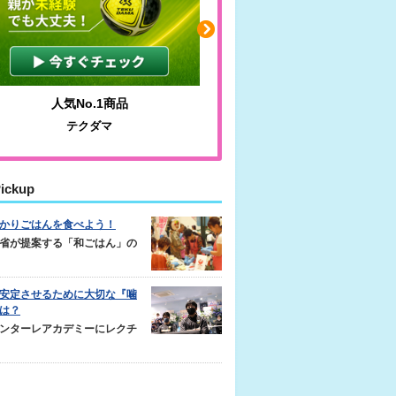
わかりやすい質問に沿って書ける
毎日の食事＋α
サカイクサッカーノート
キレキレ
ickup
かりごはんを食べよう！
省が提案する「和ごはん」の
安定させるために大切な『噛
は？
ンターレアカデミーにレクチ