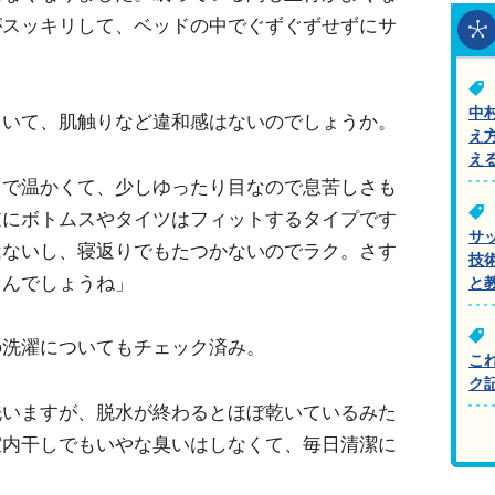
がスッキリして、ベッドの中でぐずぐずせずにサ
中
ていて、肌触りなど違和感はないのでしょうか。
え
え
まで温かくて、少しゆったり目なので息苦しさも
逆にボトムスやタイツはフィットするタイプです
サ
はないし、寝返りでもたつかないのでラク。さす
技
るんでしょうね」
と
の洗濯についてもチェック済み。
こ
ク
洗いますが、脱水が終わるとほぼ乾いているみた
室内干しでもいやな臭いはしなくて、毎日清潔に