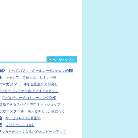
IED
すべてのフットボールコーチのためのWEB
ル
キャンプ、合宿大会、セミナー等
ーマガジン
日本初全国版10万部発行
サッカープレーヤー向けフリーマガジン
元バルサコーチのトレーニングDVD
診断できるスパイク専門ネットショップ
ッカースクール
考えるチカラが身に付く
会
サービスNO.1を目指す
設
フットサルに＋αを
サッカーが上手くなるためのスピードアップ