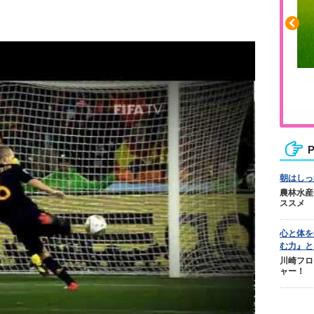
ふくらはぎの張りや疲れに
ジュニアレッグリカバリー
P
朝はしっ
農林水産
ススメ
心と体を
む力』と
川崎フロ
ャー！