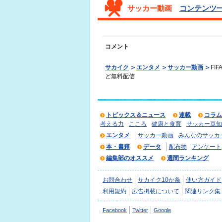
サッカー動画
コンテンツ一
コメント
サカイク
エンタメ
サッカー動画
FI
ど無料配信
トピックス＆ニュース
連載
コラム
考える力
こころ
健康と食育
サッカー豆知
エンタメ
サッカー動画
みんなのサッカ
本・書籍
データ
配布物
アンケート
編集部のオススメ
週間ランキング
お問合わせ
サカイク10か条
使い方ガイド
利用規約
広告掲載について
関連リンク集
Facebook
Twitter
Google