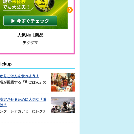
人気No.1商品
わかりやすい質問に沿っ
テクダマ
サカイクサッカーノ
ickup
かりごはんを食べよう！
省が提案する「和ごはん」の
安定させるために大切な『噛
は？
ンターレアカデミーにレクチ