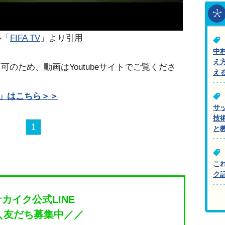
ル「
FIFA TV
」より引用
中
え
のため、動画はYoutubeサイトでご覧くださ
え
TV」はこちら＞＞
サ
技
1
と
こ
ク
サカイク公式LINE
＼友だち募集中／／