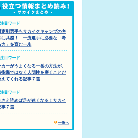
注目ワード
村憲剛選手もサカイクキャンプの考
方に共感！ 一流選手に必要な「考
る力」を育む一歩
注目ワード
ッカーがうまくなる一番の方法が、
術指導ではなく人間性を磨くことだ
教えてくれる記事７選
注目ワード
れさえ読めば足が速くなる！サカイ
記事７選
一覧へ