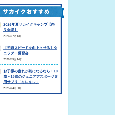
2026年夏サカイクキャンプ【奈
良会場】
2026年7月13日
【初速スピードを向上させる】タ
ニラダー講習会
2026年5月14日
お子様の疲れが気になるなら！10
歳～15歳のジュニアアスポーツ専
用サプリ「キレキレ」
2025年4月30日