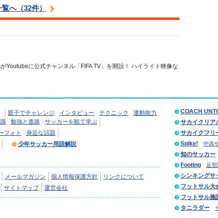
覧へ（32件）
FAがYoutubeに公式チャンネル「FIFA TV」を開設！ ハイライト映像な
COACH UNT
親子でチャレンジ
インタビュー
テクニック
運動能力
識
勉強と進路
サッカーを観て学ぶ
サカイクリア
ーフォト
身近な話題
サカイクフリ
Spike!
少年サッカー用語解説
中高
知のサッカー
Footing
足型
シンキングサ
メールマガジン
個人情報保護方針
リンクについて
フットサル大
サイトマップ
運営会社
フットサル施
タニラダー