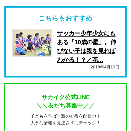
こちらもおすすめ
サッカー少年少女にも
ある「10歳の壁」。伸
びない子は親を見れば
わかる！？／花...
2018年4月19日
サカイク公式LINE
＼＼友だち募集中／／
子どもを伸ばす親の心得を配信中！
大事な情報を見逃さずにチェック！