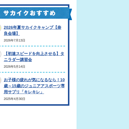
2026年夏サカイクキャンプ【奈
良会場】
2026年7月13日
【初速スピードを向上させる】タ
ニラダー講習会
2026年5月14日
お子様の疲れが気になるなら！10
歳～15歳のジュニアアスポーツ専
用サプリ「キレキレ」
2025年4月30日