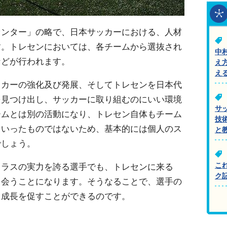
センター」の略で、日本サッカーにおける、人材
す。トレセンにおいては、各チームから選抜され
中
などが行われます。
え
え
ッカーの強化及び発展、そしてトレセンを日本代
を見つけ出し、サッカーに取り組むのにいい環境
サ
ームとは別の活動になり、トレセン自体もチーム
技
といったものではないため、基本的には個人のス
と
でしょう。
こ
クラスの実力を誇る選手でも、トレセンに来る
ク
出会うことになります。そうなることで、選手の
る成長を促すことができるのです。