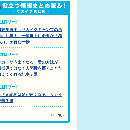
注目ワード
村憲剛選手もサカイクキャンプの考
方に共感！ 一流選手に必要な「考
る力」を育む一歩
注目ワード
ッカーがうまくなる一番の方法が、
術指導ではなく人間性を磨くことだ
教えてくれる記事７選
注目ワード
れさえ読めば足が速くなる！サカイ
記事７選
一覧へ