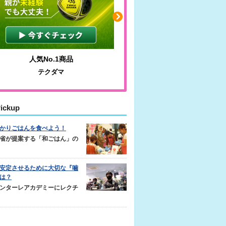
わかりやすい質問に沿って書ける
毎日の食事＋α
サカイクサッカーノート
キレキレ
ickup
かりごはんを食べよう！
省が提案する「和ごはん」の
安定させるために大切な『噛
は？
ンターレアカデミーにレクチ