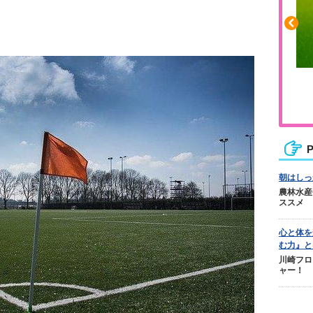
や疲れに
人気No.1商品
カバリー
テクダマ
P
朝はしっ
農林水産
ススメ
心と体を
む力』と
川崎フロ
ャー！