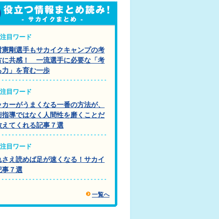
注目ワード
村憲剛選手もサカイクキャンプの考
方に共感！ 一流選手に必要な「考
る力」を育む一歩
注目ワード
ッカーがうまくなる一番の方法が、
術指導ではなく人間性を磨くことだ
教えてくれる記事７選
注目ワード
れさえ読めば足が速くなる！サカイ
記事７選
一覧へ