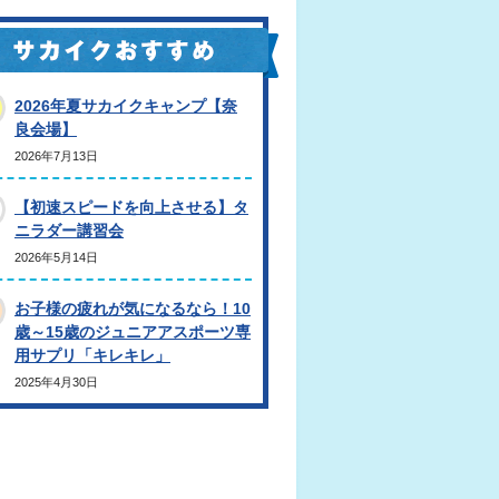
2026年夏サカイクキャンプ【奈
良会場】
2026年7月13日
【初速スピードを向上させる】タ
ニラダー講習会
2026年5月14日
お子様の疲れが気になるなら！10
歳～15歳のジュニアアスポーツ専
用サプリ「キレキレ」
2025年4月30日