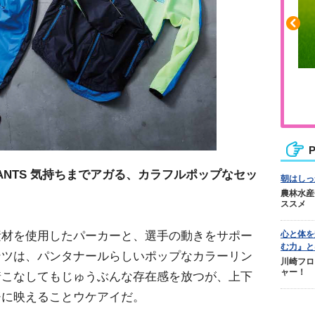
ふくらはぎの張りや疲れに
ジュニアレッグリカバリー
P
ISTE PANTS 気持ちまでアガる、カラフルポップなセッ
朝はしっ
農林水産
ススメ
素材を使用したパーカーと、選手の動きをサポー
心と体を
む力』と
ンツは、パンタナールらしいポップなカラーリン
川崎フロ
ャー！
着こなしてもじゅうぶんな存在感を放つが、上下
チに映えることウケアイだ。