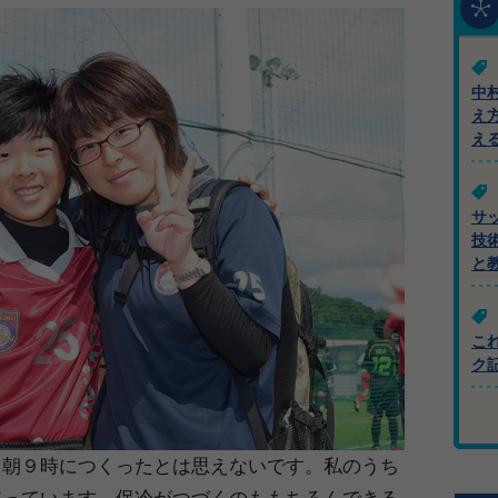
中
え
え
サ
技
と
こ
ク
。朝９時につくったとは思えないです。私のうち
使っています。保冷がつづくのももちろんできる