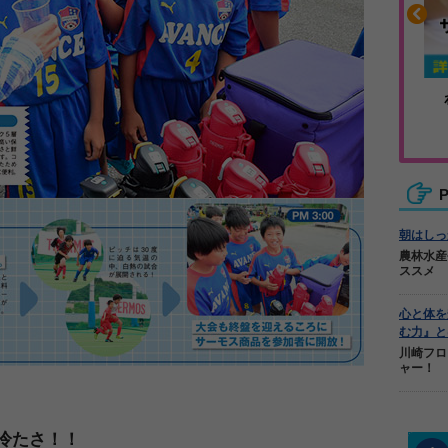
や疲れに
人気No.1商品
カバリー
テクダマ
P
朝はしっ
農林水産
ススメ
心と体を
む力』と
川崎フロ
ャー！
冷たさ！！