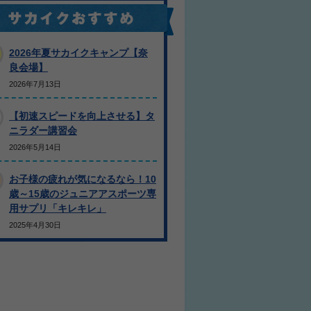
2026年夏サカイクキャンプ【奈
良会場】
2026年7月13日
【初速スピードを向上させる】タ
ニラダー講習会
2026年5月14日
お子様の疲れが気になるなら！10
歳～15歳のジュニアアスポーツ専
用サプリ「キレキレ」
2025年4月30日