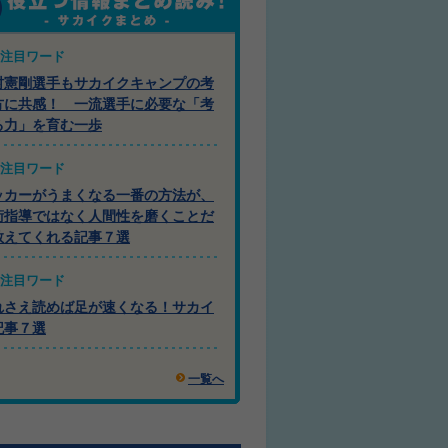
注目ワード
村憲剛選手もサカイクキャンプの考
方に共感！ 一流選手に必要な「考
る力」を育む一歩
注目ワード
ッカーがうまくなる一番の方法が、
術指導ではなく人間性を磨くことだ
教えてくれる記事７選
注目ワード
れさえ読めば足が速くなる！サカイ
記事７選
一覧へ