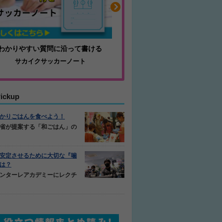
わかりやすい質問に沿って書ける
毎日の食事＋α
サカイクサッカーノート
キレキレ
ickup
かりごはんを食べよう！
省が提案する「和ごはん」の
安定させるために大切な『噛
は？
ンターレアカデミーにレクチ