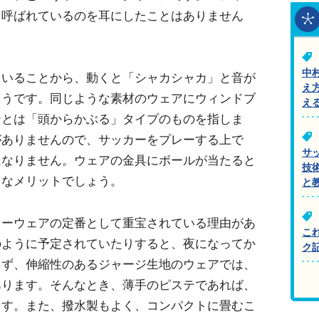
と呼ばれているのを耳にしたことはありません
中
ていることから、動くと「シャカシャカ」と音が
え
ようです。同じような素材のウェアにウィンドブ
え
テとは「頭からかぶる」タイプのものを指しま
がありませんので、サッカーをプレーする上で
サ
になりません。ウェアの金具にボールが当たると
技
きなメリットでしょう。
と
カーウェアの定番として重宝されている理由があ
こ
のように予定されていたりすると、夜になってか
ク
らず、伸縮性のあるジャージ生地のウェアでは、
あります。そんなとき、薄手のピステであれば、
ます。また、撥水製もよく、コンパクトに畳むこ