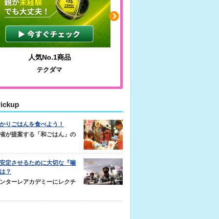
人気No.1商品
わかりやすい質問に沿っ
テクダマ
サカイクサッカーノ
ickup
かりごはんを食べよう！
省が提案する「和ごはん」の
安定させるために大切な『噛
は？
ンターレアカデミーにレクチ