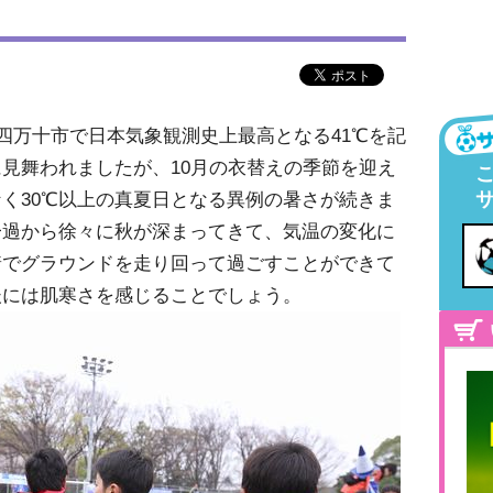
県四万十市で日本気象観測史上最高となる41℃を記
見舞われましたが、10月の衣替えの季節を迎え
く30℃以上の真夏日となる異例の暑さが続きま
一過から徐々に秋が深まってきて、気温の変化に
着でグラウンドを走り回って過ごすことができて
後には肌寒さを感じることでしょう。