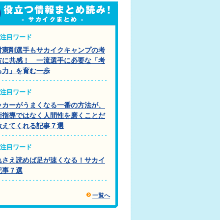
注目ワード
村憲剛選手もサカイクキャンプの考
方に共感！ 一流選手に必要な「考
る力」を育む一歩
注目ワード
ッカーがうまくなる一番の方法が、
術指導ではなく人間性を磨くことだ
教えてくれる記事７選
注目ワード
れさえ読めば足が速くなる！サカイ
記事７選
一覧へ