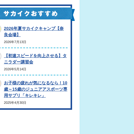
2026年夏サカイクキャンプ【奈
良会場】
2026年7月13日
【初速スピードを向上させる】タ
ニラダー講習会
2026年5月14日
お子様の疲れが気になるなら！10
歳～15歳のジュニアアスポーツ専
用サプリ「キレキレ」
2025年4月30日