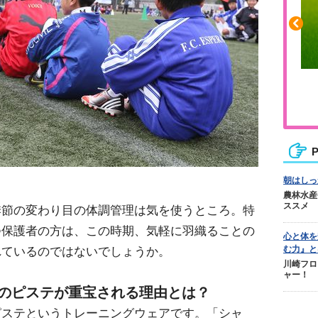
ふくらはぎの張りや疲れに
ジュニアレッグリカバリー
P
朝はしっ
農林水産
ススメ
季節の変わり目の体調管理は気を使うところ。特
つ保護者の方は、この時期、気軽に羽織ることの
心と体を
れているのではないでしょうか。
む力』と
川崎フロ
ャー！
みのピステが重宝される理由とは？
ピステというトレーニングウェアです。「シャ