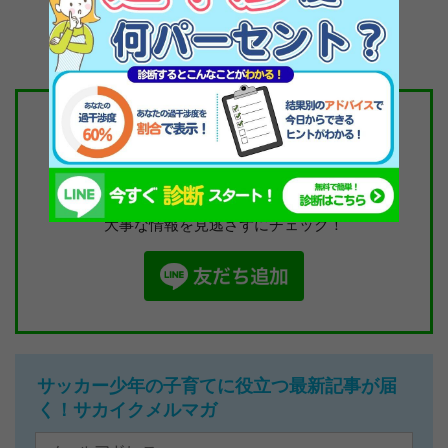
1
サカイク公式LINE
＼＼友だち募集中／／
子どもを伸ばす親の心得を配信中！
大事な情報を見逃さずにチェック！
サッカー少年の子育てに役立つ最新記事が届
く！サカイクメルマガ