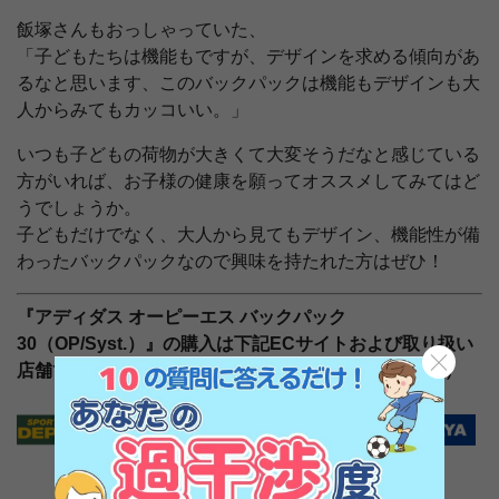
飯塚さんもおっしゃっていた、
「子どもたちは機能もですが、デザインを求める傾向があ
るなと思います、このバックパックは機能もデザインも大
人からみてもカッコいい。」
いつも子どもの荷物が大きくて大変そうだなと感じている
方がいれば、お子様の健康を願ってオススメしてみてはど
うでしょうか。
子どもだけでなく、大人から見てもデザイン、機能性が備
わったバックパックなので興味を持たれた方はぜひ！
『アディダス オーピーエス バックパック
30（OP/Syst.）』の購入は下記ECサイトおよび取り扱い
店舗で！（※一部お取り扱いがない店舗もございます）