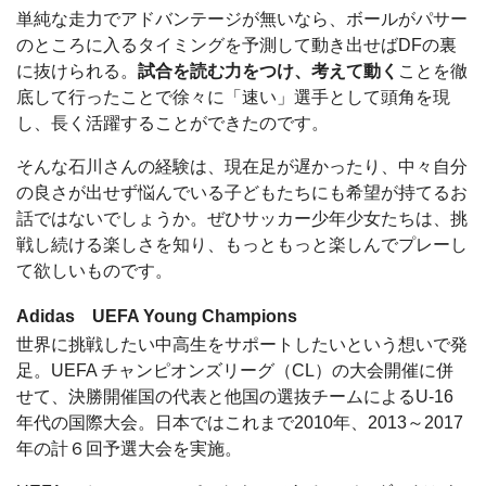
単純な走力でアドバンテージが無いなら、ボールがパサー
のところに入るタイミングを予測して動き出せばDFの裏
に抜けられる。
試合を読む力をつけ、考えて動く
ことを徹
底して行ったことで徐々に「速い」選手として頭角を現
し、長く活躍することができたのです。
そんな石川さんの経験は、現在足が遅かったり、中々自分
の良さが出せず悩んでいる子どもたちにも希望が持てるお
話ではないでしょうか。ぜひサッカー少年少女たちは、挑
戦し続ける楽しさを知り、もっともっと楽しんでプレーし
て欲しいものです。
Adidas UEFA Young Champions
世界に挑戦したい中高生をサポートしたいという想いで発
足。UEFA チャンピオンズリーグ（CL）の大会開催に併
せて、決勝開催国の代表と他国の選抜チームによるU-16
年代の国際大会。日本ではこれまで2010年、2013～2017
年の計６回予選大会を実施。