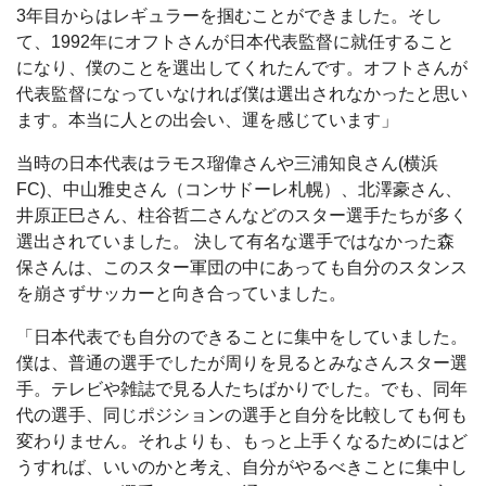
3年目からはレギュラーを掴むことができました。そし
て、1992年にオフトさんが日本代表監督に就任すること
になり、僕のことを選出してくれたんです。オフトさんが
代表監督になっていなければ僕は選出されなかったと思い
ます。本当に人との出会い、運を感じています」
当時の日本代表はラモス瑠偉さんや三浦知良さん(横浜
FC)、中山雅史さん（コンサドーレ札幌）、北澤豪さん、
井原正巳さん、柱谷哲二さんなどのスター選手たちが多く
選出されていました。 決して有名な選手ではなかった森
保さんは、このスター軍団の中にあっても自分のスタンス
を崩さずサッカーと向き合っていました。
「日本代表でも自分のできることに集中をしていました。
僕は、普通の選手でしたが周りを見るとみなさんスター選
手。テレビや雑誌で見る人たちばかりでした。でも、同年
代の選手、同じポジションの選手と自分を比較しても何も
変わりません。それよりも、もっと上手くなるためにはど
うすれば、いいのかと考え、自分がやるべきことに集中し