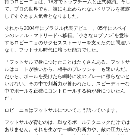
持つロビーニョは、18才でトップチームと正式契約。そし
て、プロの世界でも、誰にも止められないドリブルを披露
してすぐさま人気者となりました。
それから2004年にブラジル代表デビュー、05年にスペイ
ンのレアル・マドリードへ移籍。"小さなロブソン"を意味
するロビーニョのサクセスストーリーを支えたのは間違い
なく、フットサル時代に培った能力でした。
「フットサルで身につけたことはたくさんある。フットサ
ルはコートが狭いから、相手のプレッシャーも速いんだ。
だから、ボールを受けたら瞬時に次のプレーに移らないと
いけない。その中で判断力が養われたし、スピーディーな
中でボールを正確にコントロールする術が身についたん
だ」
ロビーニョはフットサルについてこう語っています。
フットサルが育むのは、単なるボールテクニックだけでは
ありません。それを生かす一瞬の判断力や、敵の圧力がか