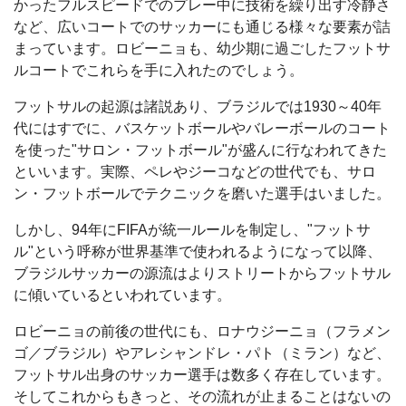
かったフルスピードでのプレー中に技術を繰り出す冷静さ
など、広いコートでのサッカーにも通じる様々な要素が詰
まっています。ロビーニョも、幼少期に過ごしたフットサ
ルコートでこれらを手に入れたのでしょう。
フットサルの起源は諸説あり、ブラジルでは1930～40年
代にはすでに、バスケットボールやバレーボールのコート
を使った"サロン・フットボール"が盛んに行なわれてきた
といいます。実際、ペレやジーコなどの世代でも、サロ
ン・フットボールでテクニックを磨いた選手はいました。
しかし、94年にFIFAが統一ルールを制定し、"フットサ
ル"という呼称が世界基準で使われるようになって以降、
ブラジルサッカーの源流はよりストリートからフットサル
に傾いているといわれています。
ロビーニョの前後の世代にも、ロナウジーニョ（フラメン
ゴ／ブラジル）やアレシャンドレ・パト（ミラン）など、
フットサル出身のサッカー選手は数多く存在しています。
そしてこれからもきっと、その流れが止まることはないの