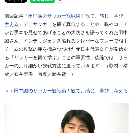
前回記事『
田中誠のサッカー観戦術！観て、感じ、学び、
考える
』で、サッカーを観て真似することや、親やコーチ
がお手本を見せてあげることの大切さを語ってくれた田中
誠さん。インテリジェンス溢れるクレバーなプレーで相手
チームの攻撃の芽を摘みつづけた元日本代表ＤＦが発信す
る『サッカーを観て学ぶ』ことの重要性。後編では、サッ
カーのより細かい観戦方法に迫っていきます。（取材・構
成／石井宏美 写真／新井賢一）
＜＜田中誠のサッカー観戦術！観て、感じ、学び、考える