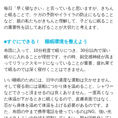
毎日「早く寝なさい」と言っていると思いますが、きちん
と眠ることで、ケガの予防やイライラの防止にもなること
など、親の私たちがきちんと理解して、子どもに眠ること
の重要性を話してあげることが大切だと考えます。
■すぐにできる！ 睡眠環境を整えよう
布団に入って、10分程度で眠りにつき、30分以内で深い
眠りに入れることが理想です。その時、副交感神経が高ま
ってリラックスモードになっていることが重要。疲れ果て
て眠るのでは深く寝付くことはできません。
いい睡眠のためには、日中の適度な運動は欠かせません。
そして寝る前には湯船につかり体を温めること。シャワー
などでさっと済ませるのは良くありません。一度高くなっ
た体温が下がるときに眠くなるので、皮膚表面ではなく、
芯から身体を温めて体温を上げる必要があるのです。ま
た、布団の中まで携帯電話を使っているのはNG。強い光
はメラトニンの分泌を抑制してしまい、脳が活性化してし