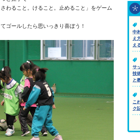
をさわること。けること。止めること」をゲーム
してゴールしたら思いっきり喜ぼう！
中
え
え
サ
技
と
こ
ク