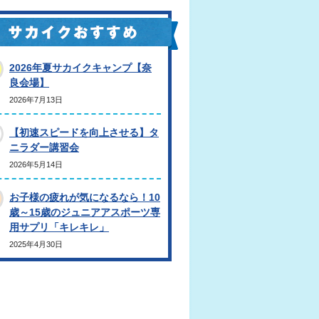
2026年夏サカイクキャンプ【奈
良会場】
2026年7月13日
【初速スピードを向上させる】タ
ニラダー講習会
2026年5月14日
お子様の疲れが気になるなら！10
歳～15歳のジュニアアスポーツ専
用サプリ「キレキレ」
2025年4月30日