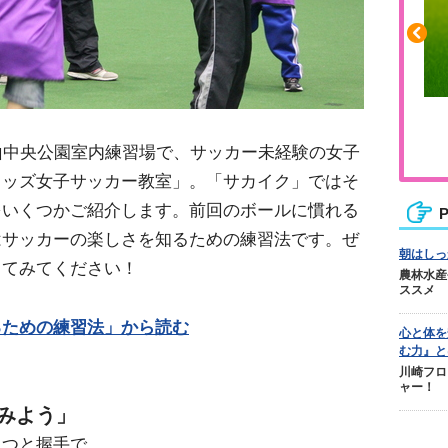
や疲れに
人気No.1商品
カバリー
テクダマ
山中央公園室内練習場で、サッカー未経験の女子
キッズ女子サッカー教室」。「サカイク」ではそ
をいくつかご紹介します。前回のボールに慣れる
P
はサッカーの楽しさを知るための練習法です。ぜ
朝はしっ
してみてください！
農林水産
ススメ
るための練習法」から読む
心と体を
む力』と
川崎フロ
ャー！
みよう」
さつと握手で