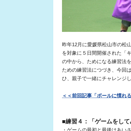
ふくらはぎの張り
ジュニアレッグリ
昨年12月に愛媛県松山市の松
を対象に５日間開催された「
の中から、ためになる練習法
ための練習法につづき、今回
ひ、親子で一緒にチャレンジ
＜＜前回記事「ボールに慣れ
■練習４：「ゲームをして
・ゲームの最初と最後はあい