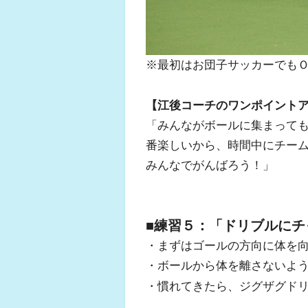
※最初はお団子サッカーでも
【江後コーチのワンポイント
「みんながボールに集まって
番楽しいから、時間中にチー
みんなでがんばろう！」
■練習５：「ドリブルにチ
・まずはゴールの方向に体を
・ボールから体を離さないよ
・慣れてきたら、ジグザグド