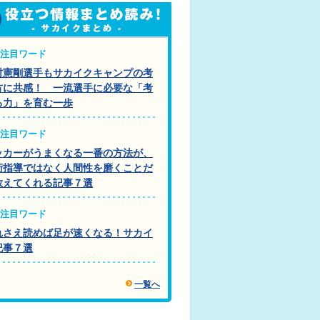
注目ワード
村憲剛選手もサカイクキャンプの考
方に共感！ 一流選手に必要な「考
る力」を育む一歩
注目ワード
ッカーがうまくなる一番の方法が、
術指導ではなく人間性を磨くことだ
教えてくれる記事７選
注目ワード
れさえ読めば足が速くなる！サカイ
記事７選
一覧へ