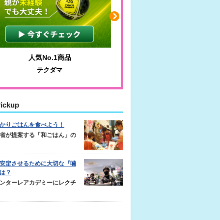
わかりやすい質問に沿って書ける
毎日の食事＋α
サカイクサッカーノート
キレキレ
ickup
かりごはんを食べよう！
省が提案する「和ごはん」の
安定させるために大切な『噛
は？
ンターレアカデミーにレクチ