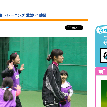
0日
室
トレーニング
愛媛FC
練習