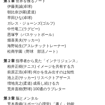
第１章
世界を獲るノート
伊藤美誠(卓球)
朝比奈沙羅(柔道)
早田ひな(卓球)
ガレス・ジョーンズ(ゴルフ)
中竹竜二(ラグビー)
恩塚亨（バスケットボール）
畑喜美夫(サッカー)
海野祐生(アスレチックトレーナー)
松商学園（野球 部活ノート）
第２章
指導者から見た「インテリジェンス」
柏井正樹(テニス) イメージを共有する力
前原正浩(卓球) 何かを生み出すのは知性
池上正(サッカー) リスペクトアザース
増地克之(柔道) 成長し続ける力
荒井直樹(野球) 100通のラブレター
第３章
脳とメンタル
荒木香織(スポーツ心理学) 「書く」効能