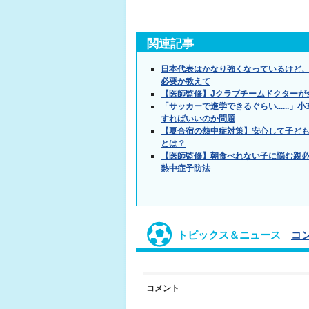
関連記事
日本代表はかなり強くなっているけど
必要か教えて
【医師監修】Jクラブチームドクターが
「サッカーで進学できるぐらい.....
すればいいのか問題
【夏合宿の熱中症対策】安心して子ど
とは？
【医師監修】朝食べれない子に悩む親必
熱中症予防法
トピックス＆ニュース
コ
コメント