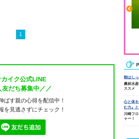
1
ふくらはぎの張りや疲れに
ジュニアレッグリカバリー
P
朝はしっ
サカイク公式LINE
農林水産
＼友だち募集中／／
ススメ
伸ばす親の心得を配信中！
心と体を
む力』と
報を見逃さずにチェック！
川崎フロ
ャー！