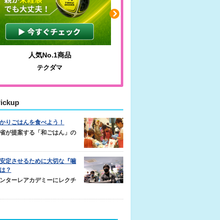
人気No.1商品
わかりやすい質問に沿っ
テクダマ
サカイクサッカーノ
ickup
かりごはんを食べよう！
省が提案する「和ごはん」の
安定させるために大切な『噛
は？
ンターレアカデミーにレクチ