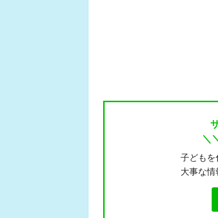
＼
子どもを
大事な情