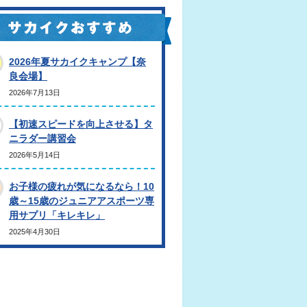
2026年夏サカイクキャンプ【奈
良会場】
2026年7月13日
【初速スピードを向上させる】タ
ニラダー講習会
2026年5月14日
お子様の疲れが気になるなら！10
歳～15歳のジュニアアスポーツ専
用サプリ「キレキレ」
2025年4月30日