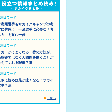
注目ワード
村憲剛選手もサカイクキャンプの考
方に共感！ 一流選手に必要な「考
る力」を育む一歩
注目ワード
ッカーがうまくなる一番の方法が、
術指導ではなく人間性を磨くことだ
教えてくれる記事７選
注目ワード
れさえ読めば足が速くなる！サカイ
記事７選
一覧へ