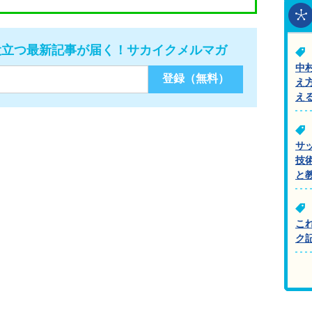
役立つ最新記事が届く！サカイクメルマガ
中
え
え
サ
技
と
こ
ク