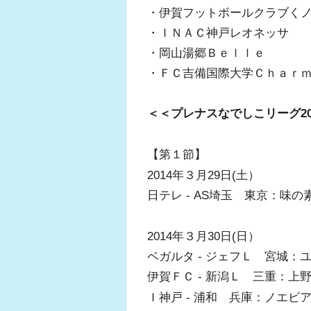
・伊賀フットボールクラブく
・ＩＮＡＣ神戸レオネッサ
・岡山湯郷Ｂｅｌｌｅ
・ＦＣ吉備国際大学Ｃｈａｒ
＜＜プレナスなでしこリーグ20
【第１節】
2014年３月29日(土）
日テレ - AS埼玉 東京：味
2014年３月30日(日）
ベガルタ - ジェフＬ 宮城
伊賀ＦＣ - 新潟Ｌ 三重：上
Ｉ神戸 - 浦和 兵庫：ノエ