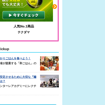
人気No.1商品
わかりやすい質問に沿っ
テクダマ
サカイクサッカーノ
ickup
かりごはんを食べよう！
省が提案する「和ごはん」の
安定させるために大切な『噛
は？
ンターレアカデミーにレクチ