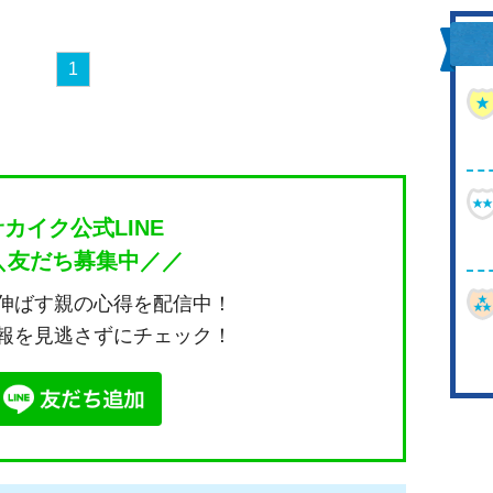
1
サカイク公式LINE
＼友だち募集中／／
伸ばす親の心得を配信中！
報を見逃さずにチェック！