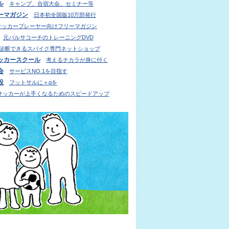
ル
キャンプ、合宿大会、セミナー等
ーマガジン
日本初全国版10万部発行
サッカープレーヤー向けフリーマガジン
元バルサコーチのトレーニングDVD
診断できるスパイク専門ネットショップ
ッカースクール
考えるチカラが身に付く
会
サービスNO.1を目指す
設
フットサルに＋αを
サッカーが上手くなるためのスピードアップ