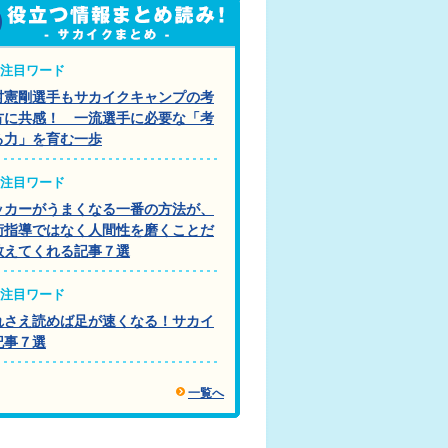
注目ワード
村憲剛選手もサカイクキャンプの考
方に共感！ 一流選手に必要な「考
る力」を育む一歩
注目ワード
ッカーがうまくなる一番の方法が、
術指導ではなく人間性を磨くことだ
教えてくれる記事７選
注目ワード
れさえ読めば足が速くなる！サカイ
記事７選
一覧へ