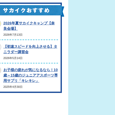
2026年夏サカイクキャンプ【奈
良会場】
2026年7月13日
【初速スピードを向上させる】タ
ニラダー講習会
2026年5月14日
お子様の疲れが気になるなら！10
歳～15歳のジュニアアスポーツ専
用サプリ「キレキレ」
2025年4月30日