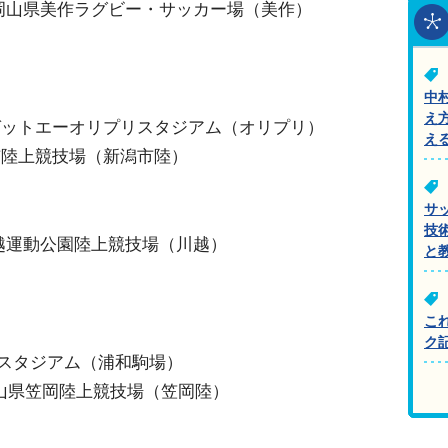
：岡山県美作ラグビー・サッカー場（美作）
中
え
：ゼットエーオリプリスタジアム（オリプリ）
え
市陸上競技場（新潟市陸）
サ
技
川越運動公園陸上競技場（川越）
と
こ
ク
場スタジアム（浦和駒場）
山県笠岡陸上競技場（笠岡陸）