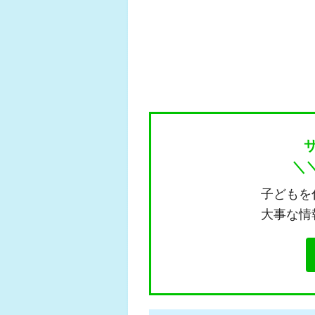
＼
子どもを
大事な情