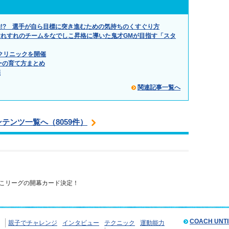
!? 選手が自ら目標に突き進むための気持ちのくすぐり方
れすれのチームをなでしこ昇格に導いた鬼才GMが目指す「スタ
クリニックを開催
ーの育て方まとめ
催
関連記事一覧へ
ンテンツ一覧へ（8059件）
こリーグの開幕カード決定！
COACH UNT
親子でチャレンジ
インタビュー
テクニック
運動能力