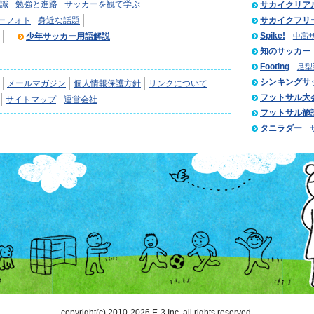
識
勉強と進路
サッカーを観て学ぶ
サカイクリア
ーフォト
身近な話題
サカイクフリ
Spike!
少年サッカー用語解説
中高
知のサッカー
Footing
足型
シンキングサ
メールマガジン
個人情報保護方針
リンクについて
フットサル大
サイトマップ
運営会社
フットサル施
タニラダー
copyright(c) 2010-2026 E-3 Inc. all rights reserved.