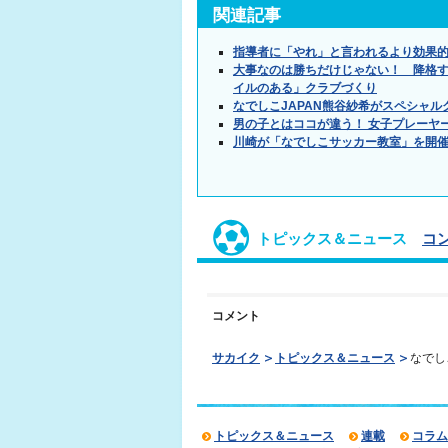
関連記事
指導者に「やれ」と言われるより効果的
大事なのは勝ちだけじゃない！ 降格す
イルのある」クラブづくり
なでしこJAPAN熊谷紗希がスペシャル
男の子とはココが違う！ 女子プレーヤ
川崎が「なでしこサッカー教室」を開
トピックス＆ニュース
コ
コメント
サカイク
トピックス＆ニュース
なでし
トピックス＆ニュース
連載
コラム