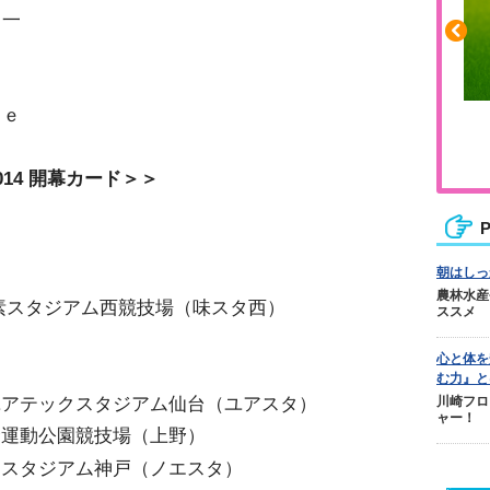
ノ一
ｍｅ
ふくらはぎの張りや疲れに
ジュニアレッグリカバリー
14 開幕カード＞＞
P
朝はしっ
農林水産
の素スタジアム西競技場（味スタ西）
ススメ
心と体を
む力』と
：ユアテックスタジアム仙台（ユアスタ）
川崎フロ
ャー！
野運動公園競技場（上野）
ビアスタジアム神戸（ノエスタ）