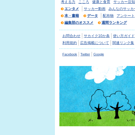
考える力
こころ
健康と食育
サッカー豆知
エンタメ
サッカー動画
みんなのサッカ
本・書籍
データ
配布物
アンケート
編集部のオススメ
週間ランキング
お問合わせ
サカイク10か条
使い方ガイド
利用規約
広告掲載について
関連リンク集
Facebook
Twitter
Google