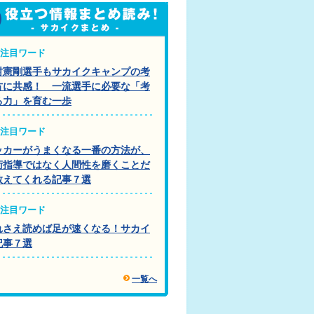
注目ワード
村憲剛選手もサカイクキャンプの考
方に共感！ 一流選手に必要な「考
る力」を育む一歩
注目ワード
ッカーがうまくなる一番の方法が、
術指導ではなく人間性を磨くことだ
教えてくれる記事７選
注目ワード
れさえ読めば足が速くなる！サカイ
記事７選
一覧へ