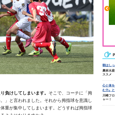
ふくらはぎの張りや疲れに
ジュニアレッグリカバリー
P
朝はしっ
農林水産
ススメ
心と体を
む力』と
たり負けしてしまいます。
そこで、コーチに「拇
川崎フロ
ャー！
い。」と言われました。それから拇指球を意識し
に体重が集中してしまいます。どうすれば拇指球