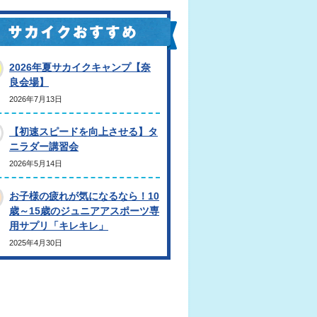
2026年夏サカイクキャンプ【奈
良会場】
2026年7月13日
【初速スピードを向上させる】タ
ニラダー講習会
2026年5月14日
お子様の疲れが気になるなら！10
歳～15歳のジュニアアスポーツ専
用サプリ「キレキレ」
2025年4月30日