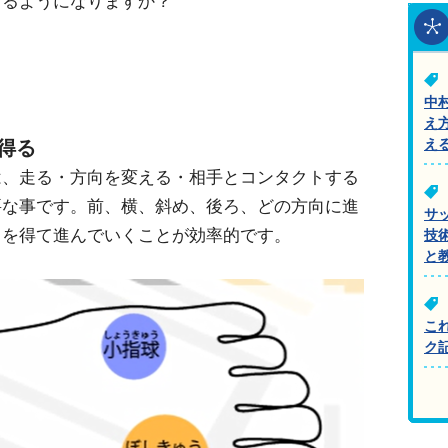
きるようになりますか？
中
え
え
得る
は、走る・方向を変える・相手とコンタクトする
要な事です。前、横、斜め、後ろ、どの方向に進
サ
力を得て進んでいくことが効率的です。
技
と
こ
ク