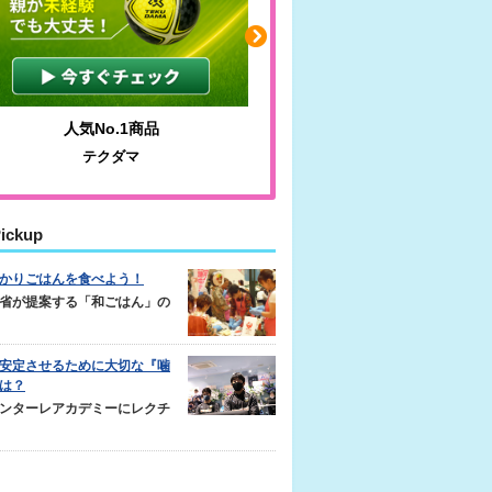
人気No.1商品
わかりやすい質問に沿っ
テクダマ
サカイクサッカーノ
ickup
かりごはんを食べよう！
省が提案する「和ごはん」の
安定させるために大切な『噛
は？
ンターレアカデミーにレクチ