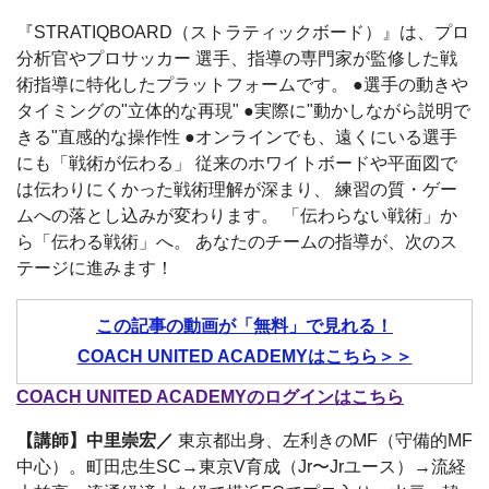
『STRATIQBOARD（ストラティックボード）』は、プロ
分析官やプロサッカー 選手、指導の専門家が監修した戦
術指導に特化したプラットフォームです。 ●選手の動きや
タイミングの"立体的な再現" ●実際に"動かしながら説明で
きる"直感的な操作性 ●オンラインでも、遠くにいる選手
にも「戦術が伝わる」 従来のホワイトボードや平面図で
は伝わりにくかった戦術理解が深まり、 練習の質・ゲー
ムへの落とし込みが変わります。 「伝わらない戦術」か
ら「伝わる戦術」へ。 あなたのチームの指導が、次のス
テージに進みます！
この記事の動画が「無料」で見れる！
COACH UNITED ACADEMYはこちら＞＞
COACH UNITED ACADEMYのログインはこちら
【講師】中里崇宏／
東京都出身、左利きのMF（守備的MF
中心）。町田忠生SC→東京V育成（Jr〜Jrユース）→流経