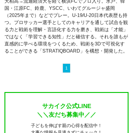
大柏高→流通経済大を経て横浜FCでプロ入り。水戸、韓
国・江原FC、鈴鹿、YSCC、いわてグルージャ盛岡
（2025年まで）などでプレー。U-19/U-20日本代表歴も持
つ。プロサッカー選手としてのキャリアを通して試合を観
る力と戦術を理解・言語化する力を磨き、戦術は「才能」
ではなく「学習できる知性」だと確信する。それを誰もが
直感的に学べる環境をつくるため、戦術を3Dで可視化す
ることができる「STRATIQBOARD」を構想・開発した。
1
サカイク公式LINE
＼＼友だち募集中／／
子どもを伸ばす親の心得を配信中！
大事な情報を見逃さずにチェック！