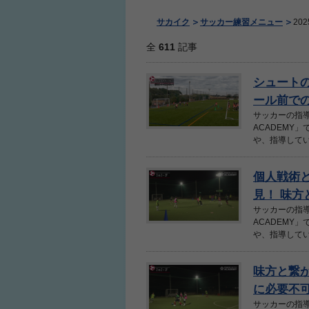
サカイク
サッカー練習メニュー
20
全
611
記事
シュート
ール前での
サッカーの指導
ACADEMY
や、指導してい
個人戦術
見！ 味方
サッカーの指導
ACADEMY
や、指導してい
味方と繋
に必要不可
サッカーの指導