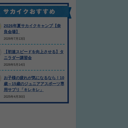
2026年夏サカイクキャンプ【奈
良会場】
2026年7月13日
【初速スピードを向上させる】タ
ニラダー講習会
2026年5月14日
お子様の疲れが気になるなら！10
歳～15歳のジュニアアスポーツ専
用サプリ「キレキレ」
2025年4月30日