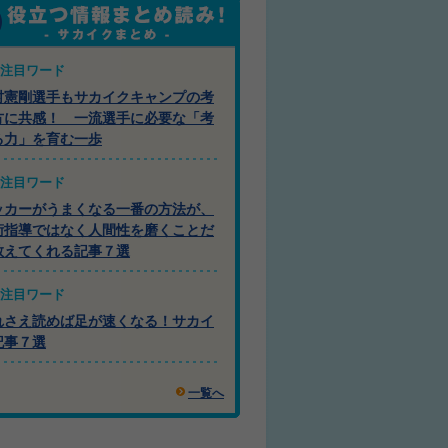
注目ワード
村憲剛選手もサカイクキャンプの考
方に共感！ 一流選手に必要な「考
る力」を育む一歩
注目ワード
ッカーがうまくなる一番の方法が、
術指導ではなく人間性を磨くことだ
教えてくれる記事７選
注目ワード
れさえ読めば足が速くなる！サカイ
記事７選
一覧へ