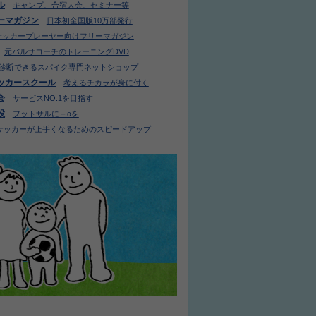
ル
キャンプ、合宿大会、セミナー等
ーマガジン
日本初全国版10万部発行
サッカープレーヤー向けフリーマガジン
元バルサコーチのトレーニングDVD
診断できるスパイク専門ネットショップ
ッカースクール
考えるチカラが身に付く
会
サービスNO.1を目指す
設
フットサルに＋αを
サッカーが上手くなるためのスピードアップ