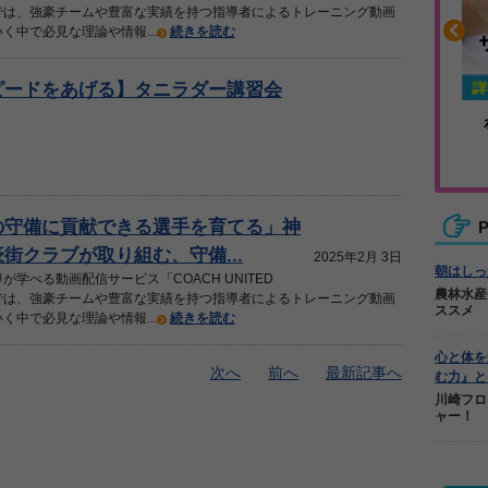
」では、強豪チームや豊富な実績を持つ指導者によるトレーニング動画
く中で必見な理論や情報...
続きを読む
ピードをあげる】タニラダー講習会
や疲れに
人気No.1商品
カバリー
テクダマ
の守備に貢献できる選手を育てる」神
P
街クラブが取り組む、守備...
2025年2月 3日
朝はしっ
が学べる動画配信サービス「COACH UNITED
農林水産
」では、強豪チームや豊富な実績を持つ指導者によるトレーニング動画
ススメ
く中で必見な理論や情報...
続きを読む
心と体を
次へ
前へ
最新記事へ
む力』と
川崎フロ
ャー！