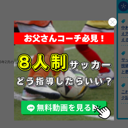
中
え
え
サ
25年2月の記事一覧
技
と
こ
ク