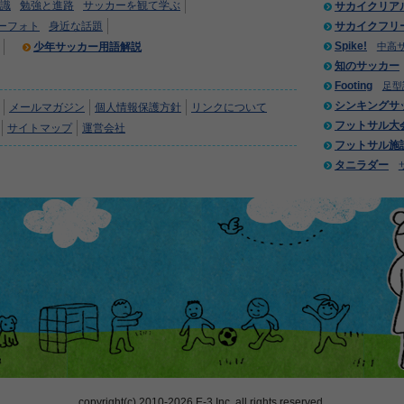
識
勉強と進路
サッカーを観て学ぶ
サカイクリア
ーフォト
身近な話題
サカイクフリ
Spike!
少年サッカー用語解説
中高
知のサッカー
Footing
足型
シンキングサ
メールマガジン
個人情報保護方針
リンクについて
フットサル大
サイトマップ
運営会社
フットサル施
タニラダー
copyright(c) 2010-2026 E-3 Inc. all rights reserved.