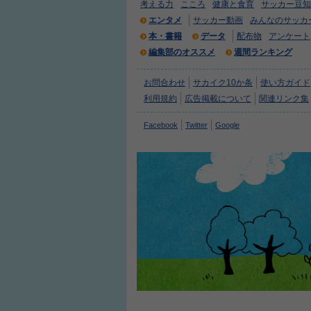
考える力
こころ
健康と食育
サッカー豆知
エンタメ
サッカー動画
みんなのサッカ
本・書籍
データ
配布物
アンケート
編集部のオススメ
週間ランキング
お問合わせ
サカイク10か条
使い方ガイド
利用規約
広告掲載について
関連リンク集
Facebook
Twitter
Google