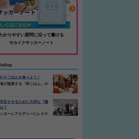
わかりやすい質問に沿って書ける
毎日の食事＋α
サカイクサッカーノート
キレキレ
ickup
かりごはんを食べよう！
省が提案する「和ごはん」の
安定させるために大切な『噛
は？
ンターレアカデミーにレクチ