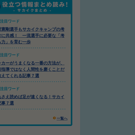
注目ワード
村憲剛選手もサカイクキャンプの考
方に共感！ 一流選手に必要な「考
る力」を育む一歩
注目ワード
ッカーがうまくなる一番の方法が、
術指導ではなく人間性を磨くことだ
教えてくれる記事７選
注目ワード
れさえ読めば足が速くなる！サカイ
記事７選
一覧へ