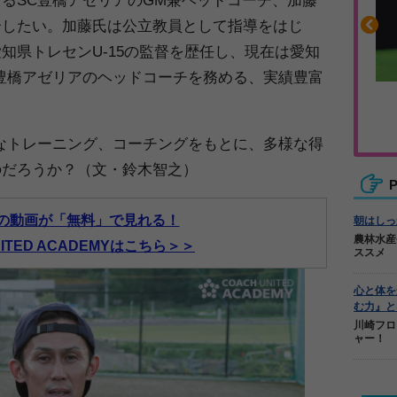
介したい。加藤氏は公立教員として指導をはじ
知県トレセンU-15の監督を歴任し、現在は愛知
豊橋アゼリアのヘッドコーチを務める、実績豊富
沿って書ける
毎日の食事＋α
ーノート
キレキレ
なトレーニング、コーチングをもとに、多様な得
のだろうか？（文・鈴木智之）
P
の動画が「無料」で見れる！
朝はしっ
農林水産
NITED ACADEMYはこちら＞＞
ススメ
心と体を
む力』と
川崎フロ
ャー！