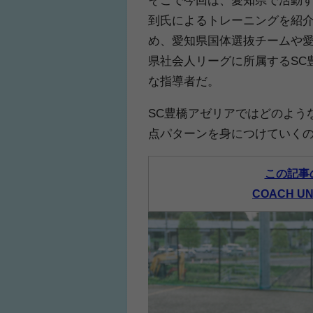
到氏によるトレーニングを紹
め、愛知県国体選抜チームや愛
県社会人リーグに所属するSC
人気No.1商品
わかりやすい質問に
な指導者だ。
テクダマ
サカイクサッカ
SC豊橋アゼリアではどのよう
点パターンを身につけていく
この記事
COACH U