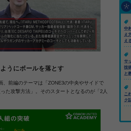
中
え
え
サ
るようにボールを落とす
技
と
EMY動画、前編のテーマは「ZONE3の中央やサイドで
った攻撃方法」。そのスタートとなるのが「2人
こ
ク