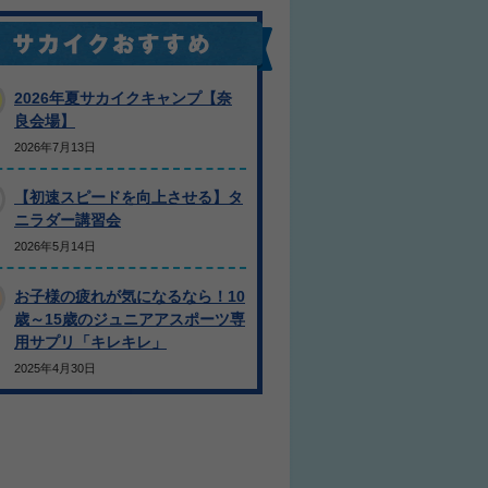
2026年夏サカイクキャンプ【奈
良会場】
2026年7月13日
【初速スピードを向上させる】タ
ニラダー講習会
2026年5月14日
お子様の疲れが気になるなら！10
歳～15歳のジュニアアスポーツ専
用サプリ「キレキレ」
2025年4月30日