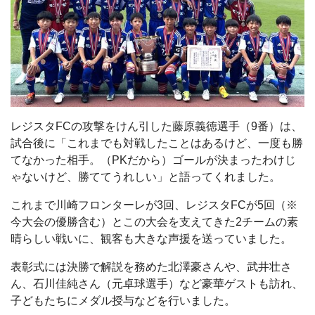
レジスタFCの攻撃をけん引した藤原義徳選手（9番）は、
試合後に「これまでも対戦したことはあるけど、一度も勝
てなかった相手。（PKだから）ゴールが決まったわけじ
ゃないけど、勝ててうれしい」と語ってくれました。
これまで川崎フロンターレが3回、レジスタFCが5回（※
今大会の優勝含む）とこの大会を支えてきた2チームの素
晴らしい戦いに、観客も大きな声援を送っていました。
表彰式には決勝で解説を務めた北澤豪さんや、武井壮さ
ん、石川佳純さん（元卓球選手）など豪華ゲストも訪れ、
子どもたちにメダル授与などを行いました。