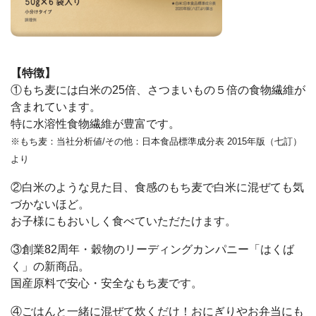
【特徴】
①もち麦には白米の25倍、さつまいもの５倍の食物繊維が
含まれています。
特に水溶性食物繊維が豊富です。
※もち麦：当社分析値/その他：日本食品標準成分表 2015年版（七訂）
より
②白米のような見た目、食感のもち麦で白米に混ぜても気
づかないほど。
お子様にもおいしく食べていただたけます。
③創業82周年・穀物のリーディングカンパニー「はくば
く」の新商品。
国産原料で安心・安全なもち麦です。
④ごはんと一緒に混ぜて炊くだけ！おにぎりやお弁当にも