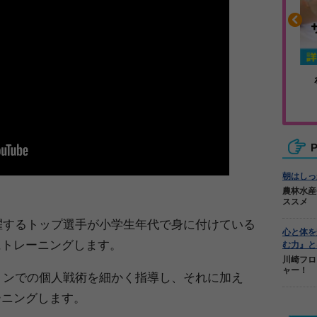
や疲れに
人気No.1商品
カバリー
テクダマ
P
朝はしっ
農林水産
ススメ
活躍するトップ選手が小学生年代で身に付けている
心と体を
にトレーニングします。
む力』と
川崎フロ
ャー！
ションでの個人戦術を細かく指導し、それに加え
ーニングします。