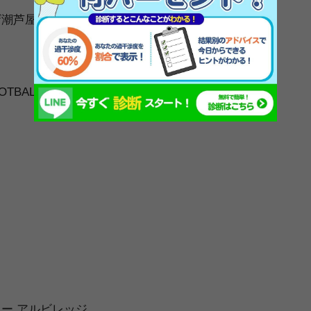
ザ潮芦屋
TBALL AREA
ド
ド
ー アルビレッジ