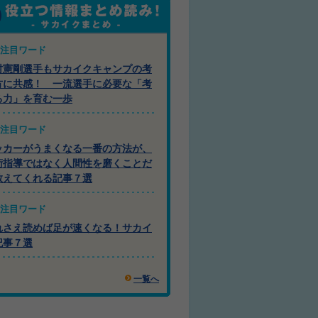
注目ワード
村憲剛選手もサカイクキャンプの考
方に共感！ 一流選手に必要な「考
る力」を育む一歩
注目ワード
ッカーがうまくなる一番の方法が、
術指導ではなく人間性を磨くことだ
教えてくれる記事７選
注目ワード
れさえ読めば足が速くなる！サカイ
記事７選
一覧へ