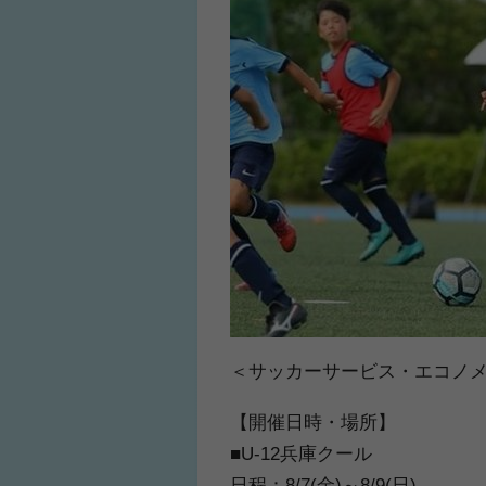
＜サッカーサービス・エコノメソ
【開催日時・場所】
■U-12兵庫クール
日程：8/7(金)～8/9(日)