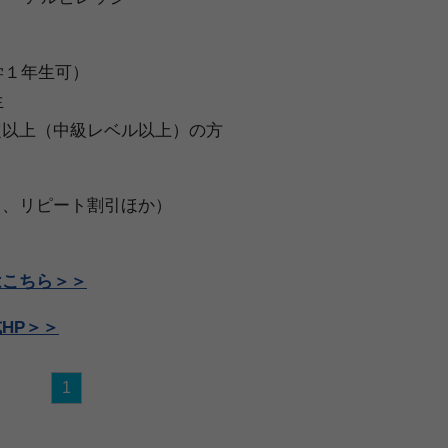
学１年生可）
３年生
定以上（中級レベル以上）の方
引、リピート割引ほか）
はこちら＞＞
HP＞＞
1