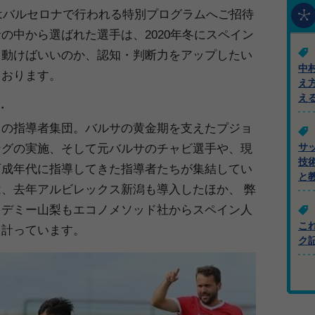
はバルセロナで行われる特別プログラムへご招待
の中から選ばれた選手は、2020年冬にスペイン
う動けばいいのか、認知・判断力をアップしたい
中
ております。
え
え
・
ロの指導者集団。バルサの黄金期を支えたプジョ
ングの実施、そして元バルサのチャビ選手や、現
サ
技
育成年代に指導してきた指導者たちが集結してい
と
、去年アルビレックス新潟も導入したほか、 弊
カデミー山梨もエコノメソッド社からスペイン人
こ
を計っています。
ク