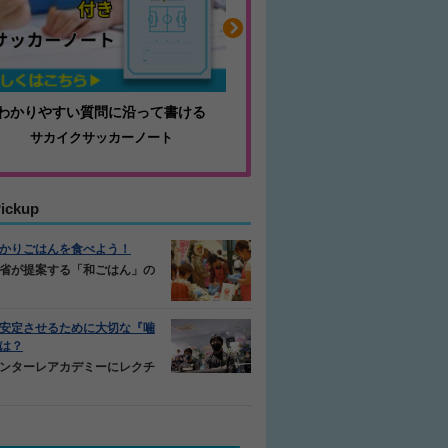
わかりやすい質問に沿って書ける
毎日の食事＋α
サカイクサッカーノート
キレキレ
ickup
かりごはんを食べよう！
省が提案する「和ごはん」の
安定させるために大切な『噛
は？
ンターレアカデミーにレクチ