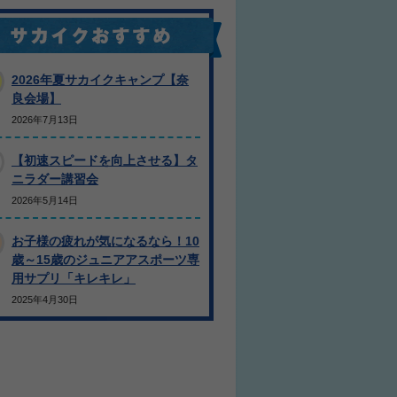
2026年夏サカイクキャンプ【奈
良会場】
2026年7月13日
【初速スピードを向上させる】タ
ニラダー講習会
2026年5月14日
お子様の疲れが気になるなら！10
歳～15歳のジュニアアスポーツ専
用サプリ「キレキレ」
2025年4月30日