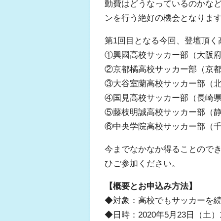
動費はどうなっているのかな
ンを行う絶好の機会となりま
第1回目となる今回、登壇頂く
①興國高校サッカー部（大阪
②京都橘高校サッカー部（京
③大谷室蘭高校サッカー部（
④国見高校サッカー部（長崎
⑤藤枝明誠高校サッカー部（
⑥中央学院高校サッカー部（
今までなかなか得ることので
ひご参加ください。
【概要とお申込み方法】
◆対象：高校でもサッカーを続
◆日時：2020年5月23日（土）1