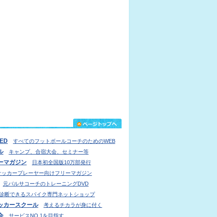
IED
すべてのフットボールコーチのためのWEB
ル
キャンプ、合宿大会、セミナー等
ーマガジン
日本初全国版10万部発行
サッカープレーヤー向けフリーマガジン
元バルサコーチのトレーニングDVD
診断できるスパイク専門ネットショップ
ッカースクール
考えるチカラが身に付く
会
サービスNO.1を目指す