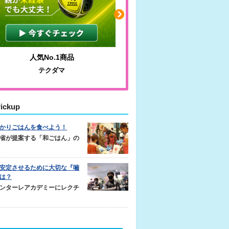
人気No.1商品
わかりやすい質問に沿っ
テクダマ
サカイクサッカーノ
ickup
かりごはんを食べよう！
省が提案する「和ごはん」の
安定させるために大切な『噛
は？
ンターレアカデミーにレクチ