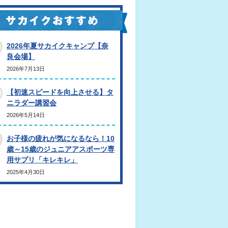
2026年夏サカイクキャンプ【奈
良会場】
2026年7月13日
【初速スピードを向上させる】タ
ニラダー講習会
2026年5月14日
お子様の疲れが気になるなら！10
歳～15歳のジュニアアスポーツ専
用サプリ「キレキレ」
2025年4月30日