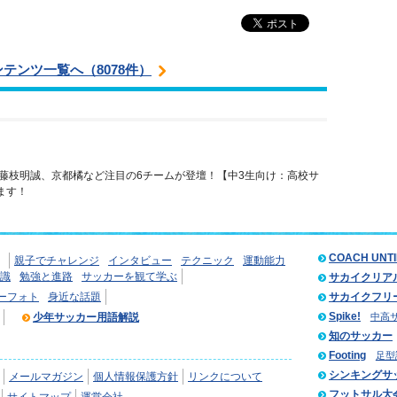
ンテンツ一覧へ（8078件）
藤枝明誠、京都橘など注目の6チームが登壇！【中3生向け：高校サ
ます！
COACH UNT
親子でチャレンジ
インタビュー
テクニック
運動能力
識
勉強と進路
サッカーを観て学ぶ
サカイクリア
ーフォト
身近な話題
サカイクフリ
Spike!
少年サッカー用語解説
中高
知のサッカー
Footing
足型
シンキングサ
メールマガジン
個人情報保護方針
リンクについて
フットサル大