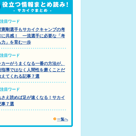
注目ワード
村憲剛選手もサカイクキャンプの考
方に共感！ 一流選手に必要な「考
る力」を育む一歩
注目ワード
ッカーがうまくなる一番の方法が、
術指導ではなく人間性を磨くことだ
教えてくれる記事７選
注目ワード
れさえ読めば足が速くなる！サカイ
記事７選
一覧へ