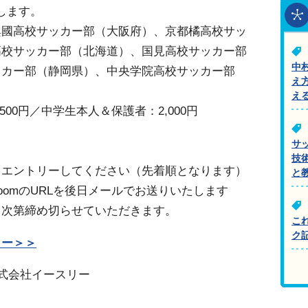
します。
興國高校サッカー部（大阪府）、京都橘高校サッ
高校サッカー部（北海道）、国見高校サッカー部
中
ッカー部（静岡県）、中央学院高校サッカー部
え
え
00円／中学生本人＆保護者：2,000円
サ
技
りエントリーしてください（先着順となります）
と
oomのURLを後日メールでお送りいたします
り次第締め切らせていただきます。
こ
ク
リー＞＞
式会社イースリー