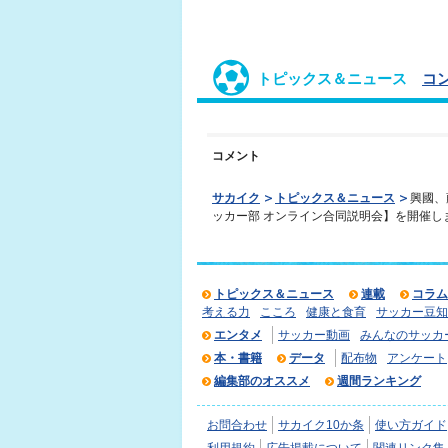
トピックス＆ニュース
コ
コメント
サカイク
トピックス＆ニュース
興國、
ッカー部 オンライン合同説明会】を開催し
トピックス＆ニュース
連載
コラム
考える力
こころ
健康と食育
サッカー豆知
エンタメ
サッカー動画
みんなのサッカ
本・書籍
データ
配布物
アンケート
編集部のオススメ
週間ランキング
お問合わせ
サカイク10か条
使い方ガイド