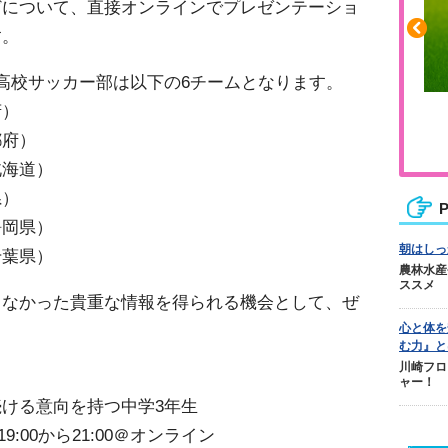
どについて、直接オンラインでプレゼンテーショ
す。
高校サッカー部は以下の6チームとなります。
府）
ふくらはぎの張りや疲れに
都府）
ジュニアレッグリカバリー
北海道）
県）
P
静岡県）
朝はしっ
千葉県）
農林水産
ススメ
きなかった貴重な情報を得られる機会として、ぜ
心と体を
む力』と
川崎フロ
ャー！
ける意向を持つ中学3年生
9:00から21:00＠オンライン