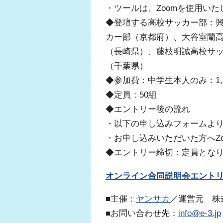
・ツールは、Zoomを使用いた
◆登壇する高校サッカー部：
カー部（京都府）、大谷室蘭
（長崎県）、藤枝明誠高校サ
（千葉県）
◆参加費：中学生本人のみ：1,5
◆定員：50組
◆エントリー後の流れ
・以下の申し込みフォームよ
・お申し込みいただいた方へZ
◆エントリー締切：定員とな
オンライン合同説明会エント
■主催：
ヤンサカ
／運営元 株
■お問い合わせ先：
info@e-3.jp