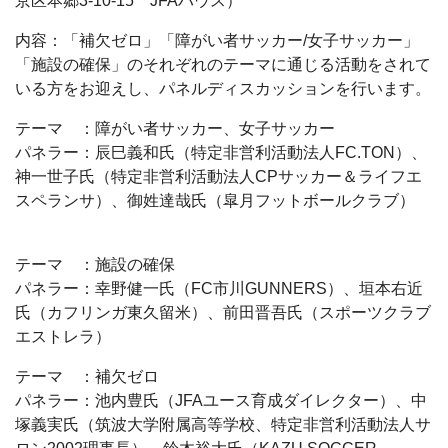
京区本郷3-10-15 JFAハウス）
内容：「補欠ゼロ」「障がい者サッカー/女子サッカー」
「施設の確保」のそれぞれのテーマに通じる活動をされて
いる方をお迎えし、パネルディスカッションを行います。
テーマ ：障がい者サッカー、女子サッカー
パネラー：辰巳義和氏（特定非営利活動法人FC.TON）、
神一世子氏（特定非営利活動法人CPサッカー＆ライフエ
スペランサ）、御姓達哉氏（皐月フットボールクラブ）
テーマ ：施設の確保
パネラー：幸野健一氏（FC市川GUNNERS）、垣本右近
氏（カフリンガ東久留米）、前田晋吾氏（スポーツクラブ
エストレラ）
テーマ ：補欠ゼロ
パネラー：池内豊氏（JFAユース育成ダイレクター）、中
塚義実氏（筑波大学附属高等学校、特定非営利活動法人サ