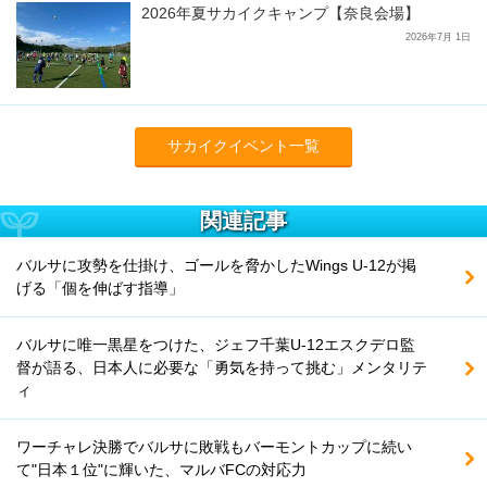
2026年夏サカイクキャンプ【奈良会場】
2026年7月 1日
サカイクイベント一覧
関連記事
バルサに攻勢を仕掛け、ゴールを脅かしたWings U-12が掲
げる「個を伸ばす指導」
バルサに唯一黒星をつけた、ジェフ千葉U-12エスクデロ監
督が語る、日本人に必要な「勇気を持って挑む」メンタリテ
ィ
ワーチャレ決勝でバルサに敗戦もバーモントカップに続い
て"日本１位"に輝いた、マルバFCの対応力