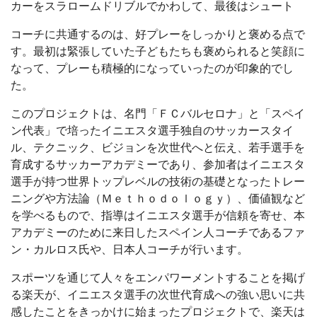
カーをスラロームドリブルでかわして、最後はシュート
コーチに共通するのは、好プレーをしっかりと褒める点で
す。最初は緊張していた子どもたちも褒められると笑顔に
なって、プレーも積極的になっていったのが印象的でし
た。
このプロジェクトは、名門「ＦＣバルセロナ」と「スペイ
ン代表」で培ったイニエスタ選手独自のサッカースタイ
ル、テクニック、ビジョンを次世代へと伝え、若手選手を
育成するサッカーアカデミーであり、参加者はイニエスタ
選手が持つ世界トップレベルの技術の基礎となったトレー
ニングや方法論（Ｍｅｔｈｏｄｏｌｏｇｙ）、価値観など
を学べるもので、指導はイニエスタ選手が信頼を寄せ、本
アカデミーのために来日したスペイン人コーチであるファ
ン・カルロス氏や、日本人コーチが行います。
スポーツを通じて人々をエンパワーメントすることを掲げ
る楽天が、イニエスタ選手の次世代育成への強い思いに共
感したことをきっかけに始まったプロジェクトで、楽天は