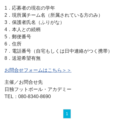
1．応募者の現在の学年
2．現所属チーム名（所属されている方のみ）
3．保護者氏名（ふりがな）
4．本人との続柄
5．郵便番号
6．住所
7．電話番号（自宅もしくは日中連絡がつく携帯）
8．送迎希望有無
お問合せフォームはこちら＞＞
主催／お問合せ先
日独フットボール・アカデミー
TEL：080-8340-8690
1