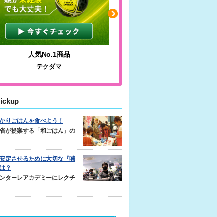
人気No.1商品
わかりやすい質問に沿っ
テクダマ
サカイクサッカーノ
ickup
かりごはんを食べよう！
省が提案する「和ごはん」の
安定させるために大切な『噛
は？
ンターレアカデミーにレクチ