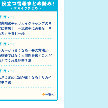
注目ワード
村憲剛選手もサカイクキャンプの考
方に共感！ 一流選手に必要な「考
る力」を育む一歩
注目ワード
ッカーがうまくなる一番の方法が、
術指導ではなく人間性を磨くことだ
教えてくれる記事７選
注目ワード
れさえ読めば足が速くなる！サカイ
記事７選
一覧へ