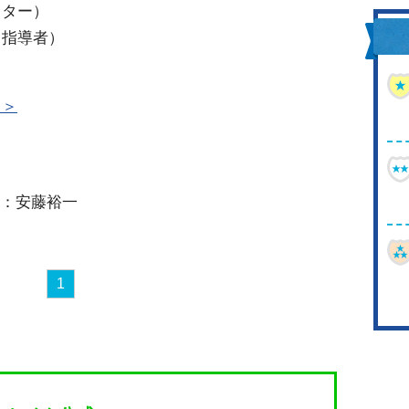
イター）
レ指導者）
＞＞
ボ：安藤裕一
1