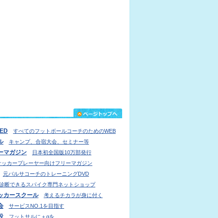
IED
すべてのフットボールコーチのためのWEB
ル
キャンプ、合宿大会、セミナー等
ーマガジン
日本初全国版10万部発行
サッカープレーヤー向けフリーマガジン
元バルサコーチのトレーニングDVD
診断できるスパイク専門ネットショップ
ッカースクール
考えるチカラが身に付く
会
サービスNO.1を目指す
設
フットサルに＋αを