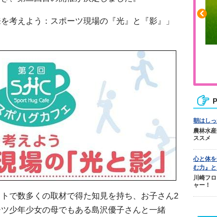
来を考えよう：スポーツ現場の『光』と『影』」
ふくらはぎの張りや疲れに
ジュニアレッグリカバリー
P
朝はしっ
農林水産
ススメ
心と体を
む力』と
川崎フロ
ャー！
トで数多くの取材で得た知見を持ち、お子さん2
ーツ少年少女の母でもある島沢優子さんと一緒