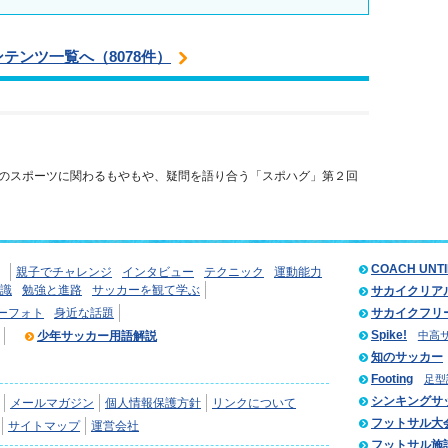
ンテンツ一覧へ（8078件）
のスポーツに関わるもやもや、疑問を語り合う「スポハグ」第２回
COACH UNT
親子でチャレンジ
インタビュー
テクニック
運動能力
識
勉強と進路
サッカーを観て学ぶ
サカイクリア
ーフォト
身近な話題
サカイクフリ
Spike!
少年サッカー用語解説
中高
知のサッカー
Footing
足型
シンキングサ
メールマガジン
個人情報保護方針
リンクについて
フットサル大
サイトマップ
運営会社
フットサル施