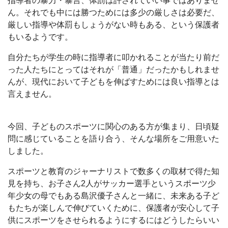
指導者の暴力・暴言、体罰は許されていい事ではありませ
ん。それでも中には勝つためには多少の厳しさは必要だ、
厳しい指導や体罰もしょうがない時もある、という保護者
もいるようです。
自分たちが学生の時に指導者に叩かれることが当たり前だ
った人たちにとってはそれが「普通」だったかもしれませ
んが、現代において子どもを伸ばすためには良い指導とは
言えません。
今回、子どものスポーツに関心のある方が集まり、日頃疑
問に感じていることを語り合う、そんな場所をご用意いた
しました。
スポーツと教育のジャーナリストで数多くの取材で得た知
見を持ち、お子さん2人がサッカー選手というスポーツ少
年少女の母でもある島沢優子さんと一緒に、未来ある子ど
もたちが楽しんで伸びていくために、保護者が安心して子
供にスポーツをさせられるようにするにはどうしたらいい