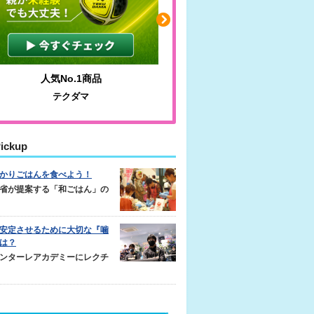
人気No.1商品
わかりやすい質問に沿っ
テクダマ
サカイクサッカーノ
ickup
かりごはんを食べよう！
省が提案する「和ごはん」の
安定させるために大切な『噛
は？
ンターレアカデミーにレクチ