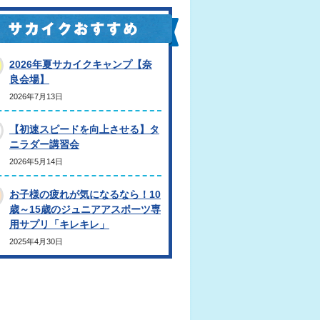
2026年夏サカイクキャンプ【奈
良会場】
2026年7月13日
【初速スピードを向上させる】タ
ニラダー講習会
2026年5月14日
お子様の疲れが気になるなら！10
歳～15歳のジュニアアスポーツ専
用サプリ「キレキレ」
2025年4月30日