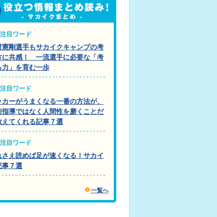
注目ワード
村憲剛選手もサカイクキャンプの考
方に共感！ 一流選手に必要な「考
る力」を育む一歩
注目ワード
ッカーがうまくなる一番の方法が、
術指導ではなく人間性を磨くことだ
教えてくれる記事７選
注目ワード
れさえ読めば足が速くなる！サカイ
記事７選
一覧へ