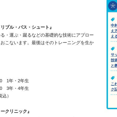
中
ドリブル・パス・シュート』
え
める・運ぶ・蹴るなどの基礎的な技術にアプロー
え
におこないます。最後はそのトレーニングを生か
サ
技
と
00 1年・2年生
こ
00 3年・4年生
ク
税込）
カークリニック』