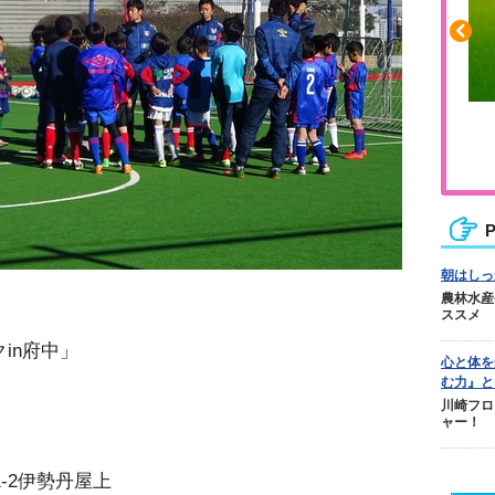
ふくらはぎの張りや疲れに
ジュニアレッグリカバリー
P
朝はしっ
農林水産
ススメ
in府中」
心と体を
む力』と
川崎フロ
ャー！
-2伊勢丹屋上