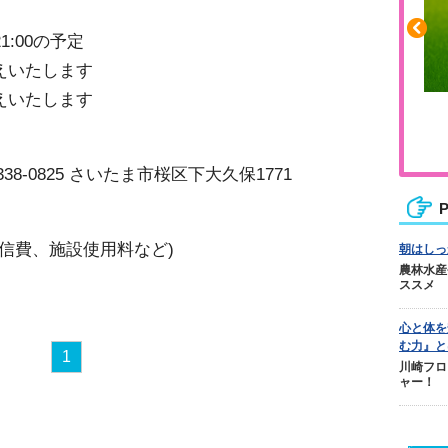
21:00の予定
えいたします
えいたします
ふくらはぎの張りや疲れに
ジュニアレッグリカバリー
8-0825 さいたま市桜区下大久保1771
P
通信費、施設使用料など)
朝はしっ
農林水産
ススメ
心と体を
む力』と
1
川崎フロ
ャー！