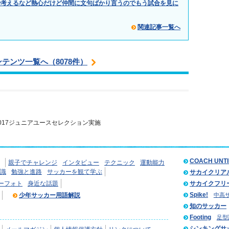
で考えるなど熱心だけど仲間に文句ばかり言うのでもう試合を見に
関連記事一覧へ
ンテンツ一覧へ（8078件）
2017ジュニアユースセレクション実施
COACH UNT
親子でチャレンジ
インタビュー
テクニック
運動能力
識
勉強と進路
サッカーを観て学ぶ
サカイクリア
ーフォト
身近な話題
サカイクフリ
Spike!
少年サッカー用語解説
中高
知のサッカー
Footing
足型
シンキングサ