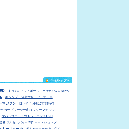
IED
すべてのフットボールコーチのためのWEB
ル
キャンプ、合宿大会、セミナー等
ーマガジン
日本初全国版10万部発行
サッカープレーヤー向けフリーマガジン
元バルサコーチのトレーニングDVD
診断できるスパイク専門ネットショップ
ッカースクール
考えるチカラが身に付く