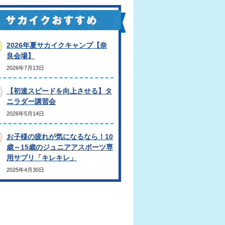
2026年夏サカイクキャンプ【奈
良会場】
2026年7月13日
【初速スピードを向上させる】タ
ニラダー講習会
2026年5月14日
お子様の疲れが気になるなら！10
歳～15歳のジュニアアスポーツ専
用サプリ「キレキレ」
2025年4月30日