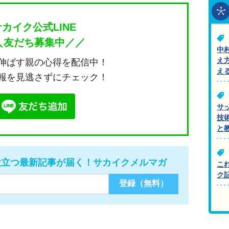
サカイク公式LINE
＼友だち募集中／／
中
え
伸ばす親の心得を配信中！
え
報を見逃さずにチェック！
サ
技
と
役立つ最新記事が届く！サカイクメルマガ
こ
ク