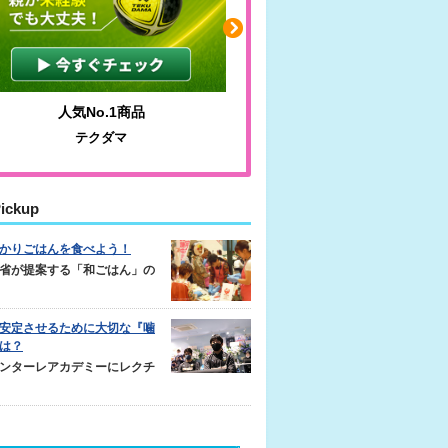
人気No.1商品
わかりやすい質問に沿っ
テクダマ
サカイクサッカーノ
ickup
かりごはんを食べよう！
省が提案する「和ごはん」の
安定させるために大切な『噛
は？
ンターレアカデミーにレクチ