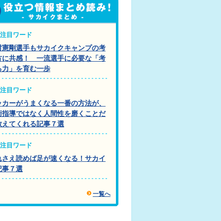
注目ワード
村憲剛選手もサカイクキャンプの考
方に共感！ 一流選手に必要な「考
る力」を育む一歩
注目ワード
ッカーがうまくなる一番の方法が、
術指導ではなく人間性を磨くことだ
教えてくれる記事７選
注目ワード
れさえ読めば足が速くなる！サカイ
記事７選
一覧へ