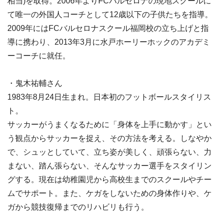
相当)を取得。2006年よりFCバルセロナの現地スクールに
て唯一の外国人コーチとして12歳以下の子供たちを指導。
2009年にはFCバルセロナスクール福岡校の立ち上げと指
導に携わり、2013年3月に水戸ホーリーホックのアカデミ
ーコーチに就任。
・鬼木祐輔さん
1983年8月24日生まれ。日本初のフットボールスタイリス
ト。
サッカーがうまくなるために「身体を上手に動かす」とい
う観点からサッカーを捉え、その方法を考える。しなやか
で、シュッとしていて、立ち姿が美しく、頑張らない、力
まない、踏ん張らない、そんなサッカー選手をスタイリン
グする。現在は幼稚園児から高校生までのスクールやチー
ムでサポート。また、ケガをしないための身体作りや、ケ
ガから競技復帰までのリハビリも行う。