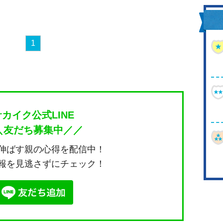
1
サカイク公式LINE
＼友だち募集中／／
伸ばす親の心得を配信中！
報を見逃さずにチェック！