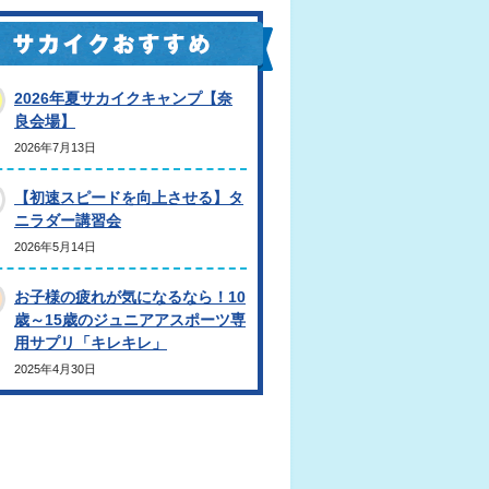
2026年夏サカイクキャンプ【奈
良会場】
2026年7月13日
【初速スピードを向上させる】タ
ニラダー講習会
2026年5月14日
お子様の疲れが気になるなら！10
歳～15歳のジュニアアスポーツ専
用サプリ「キレキレ」
2025年4月30日