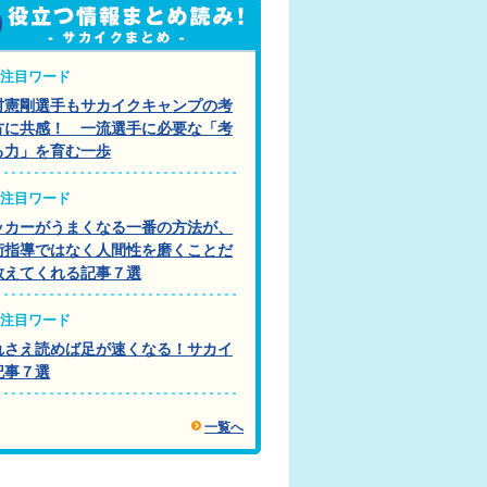
注目ワード
村憲剛選手もサカイクキャンプの考
方に共感！ 一流選手に必要な「考
る力」を育む一歩
注目ワード
ッカーがうまくなる一番の方法が、
術指導ではなく人間性を磨くことだ
教えてくれる記事７選
注目ワード
れさえ読めば足が速くなる！サカイ
記事７選
一覧へ