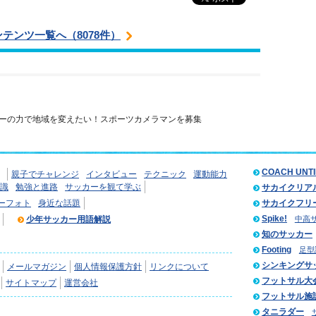
ンテンツ一覧へ（8078件）
ーの力で地域を変えたい！スポーツカメラマンを募集
COACH UNT
親子でチャレンジ
インタビュー
テクニック
運動能力
識
勉強と進路
サッカーを観て学ぶ
サカイクリア
ーフォト
身近な話題
サカイクフリ
Spike!
少年サッカー用語解説
中高
知のサッカー
Footing
足型
シンキングサ
メールマガジン
個人情報保護方針
リンクについて
フットサル大
サイトマップ
運営会社
フットサル施
タニラダー