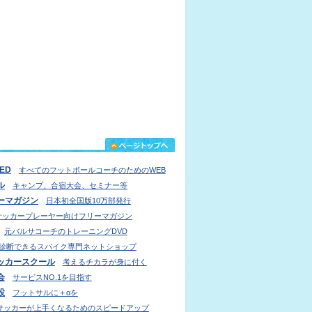
IED
すべてのフットボールコーチのためのWEB
ル
キャンプ、合宿大会、セミナー等
ーマガジン
日本初全国版10万部発行
サッカープレーヤー向けフリーマガジン
元バルサコーチのトレーニングDVD
診断できるスパイク専門ネットショップ
ッカースクール
考えるチカラが身に付く
会
サービスNO.1を目指す
設
フットサルに＋αを
サッカーが上手くなるためのスピードアップ