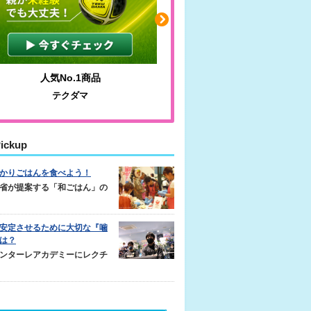
人気No.1商品
わかりやすい質問に沿っ
テクダマ
サカイクサッカーノ
ickup
かりごはんを食べよう！
省が提案する「和ごはん」の
安定させるために大切な『噛
は？
ンターレアカデミーにレクチ