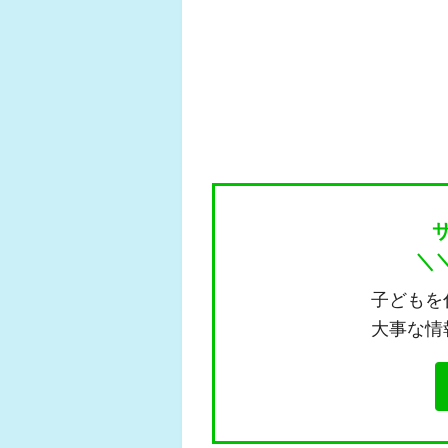
＼
子どもを
大事な情