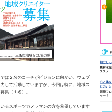
ふくらはぎの張りや疲れに
ジュニアレッグリカバリー
P
朝はしっ
農林水産
ススメ
門では２名のコーチがビジョンに向かい、ウェブ
心と体を
協力して活動していますが、今回は特に、地域ス
む力』と
を募集（１名）。
川崎フロ
ャー！
ているスポーツカメラマンの方を希望しています